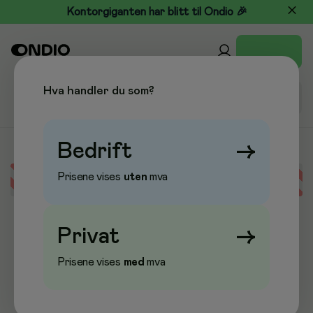
Kontorgiganten har blitt til Ondio 🎉
Hva handler du som?
Bedrift
→
Prisene vises
uten
mva
Error loading data
Privat
→
Prisene vises
med
mva