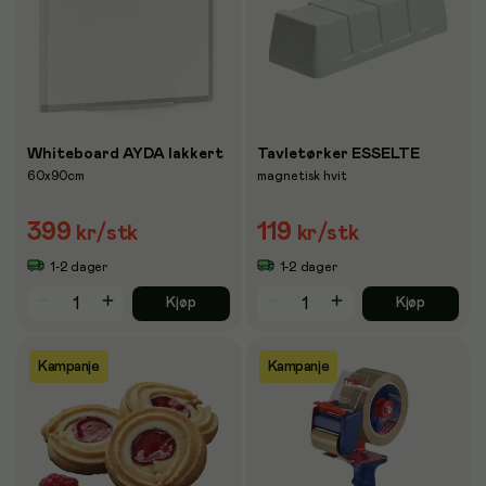
Whiteboard AYDA lakkert
Tavletørker ESSELTE
60x90cm
magnetisk hvit
399
119
kr
/stk
kr
/stk
1-2 dager
1-2 dager
Kjøp
Kjøp
Kampanje
Kampanje