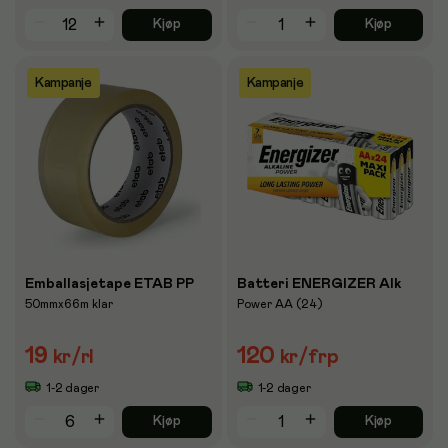
Kjøp
Kjøp
Kampanje
Kampanje
Emballasjetape ETAB PP
Batteri ENERGIZER Alk
50mmx66m klar
Power AA (24)
19
120
kr
/rl
kr
/frp
1-2 dager
1-2 dager
Kjøp
Kjøp