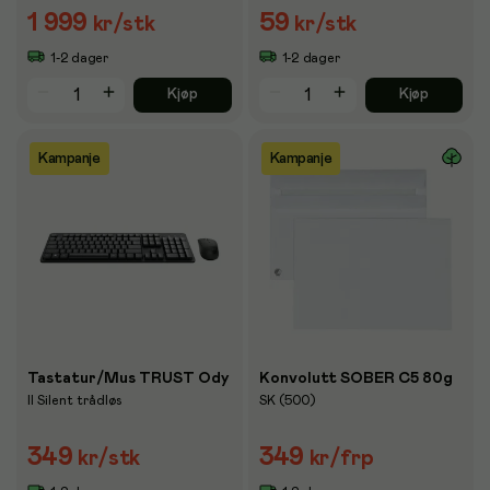
1 999
59
kr
/stk
kr
/stk
1-2 dager
1-2 dager
Kjøp
Kjøp
Kampanje
Kampanje
Tastatur/Mus TRUST Ody
Konvolutt SOBER C5 80g
II Silent trådløs
SK (500)
349
349
kr
/stk
kr
/frp