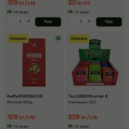
159
20
kr
/stk
kr
/rl
1-2 dager
1-2 dager
Kjøp
Kjøp
Kampanje
Kampanje
Kaffe EVERGOOD
Te LONDON urter 8
filtermalt 500g
fruktsmaker (80)
129
229
kr
/stk
kr
/stk
1-2 dager
1-2 dager