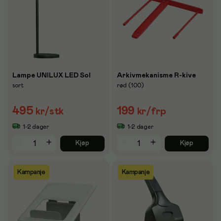
Lampe UNILUX LED Sol
Arkivmekanisme R-kive
sort
rød (100)
495
199
kr
/stk
kr
/frp
1-2 dager
1-2 dager
Kjøp
Kjøp
Kampanje
Kampanje