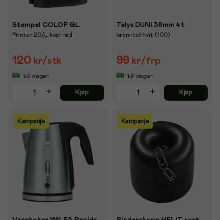
Stempel COLOP GL
Telys DUNI 38mm 4t
Printer 20/L kopi rød
brenntid hvit (100)
120
99
kr
/stk
kr
/frp
1-2 dager
1-2 dager
Kjøp
Kjøp
Kampanje
Kampanje
Vannkoker WILFA Rapids
Binderskopp HELIT sort