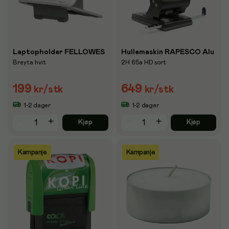
Laptopholder FELLOWES
Hullemaskin RAPESCO Alu
Breyta hvit
2H 65a HD sort
199
649
kr
/stk
kr
/stk
1-2 dager
1-2 dager
Kjøp
Kjøp
Kampanje
Kampanje