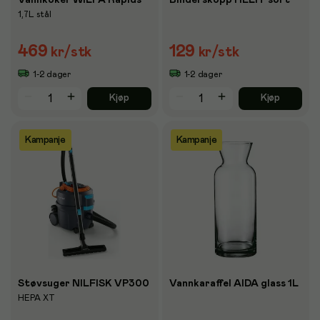
1,7L stål
469
129
kr
/stk
kr
/stk
1-2 dager
1-2 dager
Kjøp
Kjøp
Kampanje
Kampanje
Støvsuger NILFISK VP300
Vannkaraffel AIDA glass 1L
HEPA XT