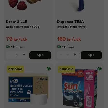
Kaker GILLE
Dispenser TESA
Bringebærkranser 600g
emballasjetape 50mm
79
169
kr
/stk
kr
/stk
1-2 dager
1-2 dager
Kjøp
Kjøp
Kampanje
Kampanje