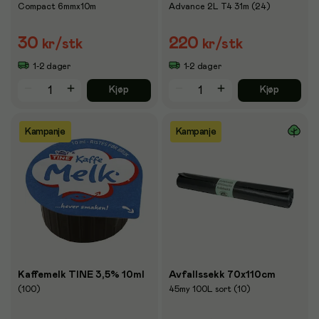
Compact 6mmx10m
Advance 2L T4 31m (24)
30
220
kr
/stk
kr
/stk
1-2 dager
1-2 dager
Kjøp
Kjøp
Kampanje
Kampanje
Kaffemelk TINE 3,5% 10ml
Avfallssekk 70x110cm
(100)
45my 100L sort (10)