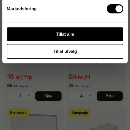
Markedsføring
Tillat alle
Tillat utvalg
Brevklype MAPED
Disktape SCOTCH 550
foldback 32mm (12)
19mmx66m transp.
16
24
kr
/frp
kr
/rl
1-2 dager
1-2 dager
Kjøp
Kjøp
Kampanje
Kampanje