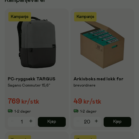
Kampanjevarer
Kampanje
Kampanje
PC-ryggsekk TARGUS
Arkivboks med lokk for
Sagano Commuter 15,6"
brevordnere
769
49
kr
/stk
kr
/stk
1-2 dager
1-2 dager
Kjøp
Kjøp