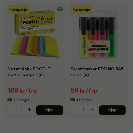
Kampanje
Kampanje
Notatblokk POST-IT
Tekstmarker EDDING 345
76x127 Energetic (6)
ass.frg. (4)
169
59
kr
/frp
kr
/frp
1-2 dager
1-2 dager
Kjøp
Kjøp