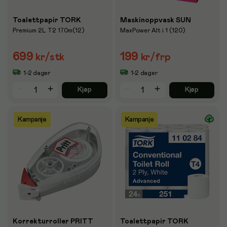
Toalettpapir TORK
Maskinoppvask SUN
Premium 2L T2 170m(12)
MaxPower Alt i 1 (120)
699
199
kr
/stk
kr
/frp
1-2 dager
1-2 dager
Kjøp
Kjøp
Kampanje
Kampanje
Korrekturroller PRITT
Toalettpapir TORK