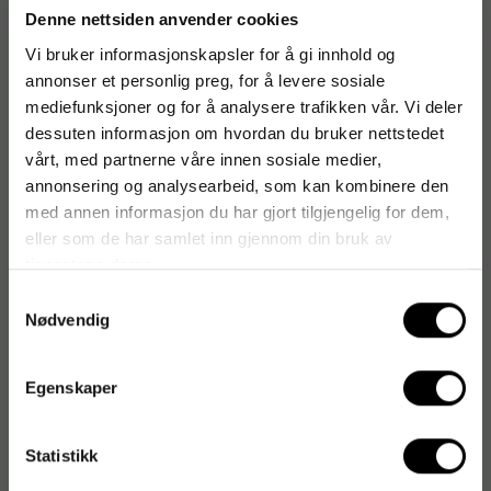
Denne nettsiden anvender cookies
Kampanje
Kampanje
Vi bruker informasjonskapsler for å gi innhold og
annonser et personlig preg, for å levere sosiale
mediefunksjoner og for å analysere trafikken vår. Vi deler
dessuten informasjon om hvordan du bruker nettstedet
vårt, med partnerne våre innen sosiale medier,
annonsering og analysearbeid, som kan kombinere den
med annen informasjon du har gjort tilgjengelig for dem,
eller som de har samlet inn gjennom din bruk av
tjenestene deres.
Merkemaskin DYMO LM
Spiralhefte BANTEX A5
160
70g 70ark linjer
Samtykkevalg
Nødvendig
499
19
kr
/stk
kr
/stk
1-2 dager
Midlertidig utsolgt
Egenskaper
Kjøp
Kjøp
Statistikk
Kampanje
Kampanje