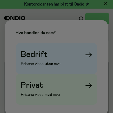
Kontorgiganten har blitt til Ondio 🎉
Hva handler du som?
Bedrift
→
Prisene vises
uten
mva
Privat
→
Prisene vises
med
mva