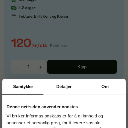
50+ i lager
1-2 dager
Faktura, EHF, Kort og Klarna
120
kr
/
stk
Ekskl. mva
Kjøp
Samtykke
Detaljer
Om
Dato og KOPI stempel produsert i resirkulert plast. KOPI i
rødt - Mål: 14x38 mm
Denne nettsiden anvender cookies
Vi bruker informasjonskapsler for å gi innhold og
Artikkelnummer
:
774268
annonser et personlig preg, for å levere sosiale
Originalnummer
:
135947