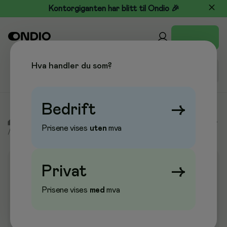
Kontorgiganten har blitt til Ondio 🎉
Hva handler du som?
Bedrift
→
/
Kontor & Papir
/
Kontorutstyr
/
Stempler, puter og farger
Prisene vises
uten
mva
/
Stempler, selvfargende
Privat
→
Kampanje
Prisene vises
med
mva