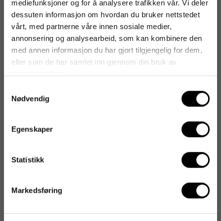
mediefunksjoner og for å analysere trafikken vår. Vi deler
EAN:
9004362452201
dessuten informasjon om hvordan du bruker nettstedet
vårt, med partnerne våre innen sosiale medier,
annonsering og analysearbeid, som kan kombinere den
med annen informasjon du har gjort tilgjengelig for dem,
Produktspesifikasjoner
eller som de har samlet inn gjennom din bruk av
Størrelse
14 x 38 mm
tjenestene deres.
Samtykkevalg
Farge på stempelpute
Rød
Nødvendig
Egenskaper
Statistikk
Markedsføring