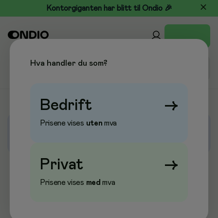
Kontorgiganten har blitt til Ondio 🎉
Hva handler du som?
Bedrift
→
Prisene vises
uten
mva
Kaffe, te og drikke
Privat
→
Brus
Prisene vises
med
mva
Kaffe
Kaffefilter