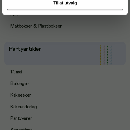
Tillat utvalg
Ferskvareemballasje øvrige
Film
Matbokser & Plastbokser
Partyartikler
17. mai
Ballonger
Kakeesker
Kakeunderlag
Partyvarer