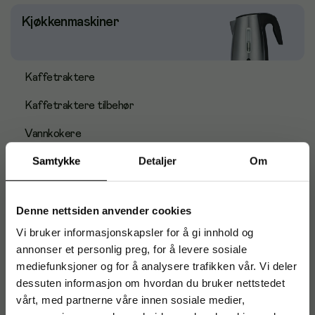
Kjøkkenmaskiner
Kaffetraktere
Kaffetraktere tilbehør
Vannkokere
Samtykke
Detaljer
Om
Vannmaskiner
Øvrige elektriske artikler
Denne nettsiden anvender cookies
Vi bruker informasjonskapsler for å gi innhold og
Konfekt & Snacks
annonser et personlig preg, for å levere sosiale
mediefunksjoner og for å analysere trafikken vår. Vi deler
dessuten informasjon om hvordan du bruker nettstedet
vårt, med partnerne våre innen sosiale medier,
Kaker & Kjeks