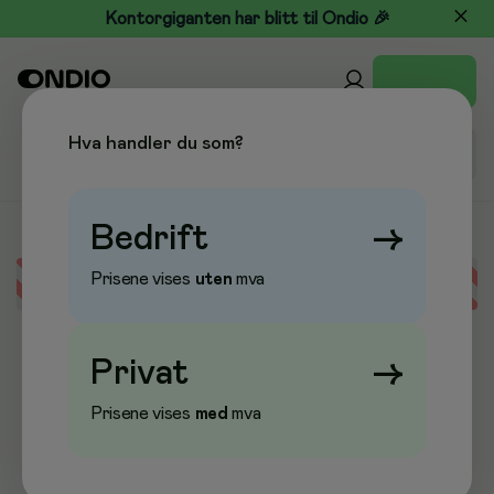
Kontorgiganten har blitt til Ondio 🎉
Hva handler du som?
Bedrift
→
Prisene vises
uten
mva
Error loading data
Privat
→
Prisene vises
med
mva