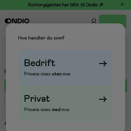
Kontorgiganten har blitt til Ondio 🎉
Hva handler du som?
Bedrift
→
Produkter A-Å
Prisene vises
uten
mva
A
B
C
D
E
F
G
H
I
J
K
L
M
Privat
→
Søk produkt
Prisene vises
med
mva
A