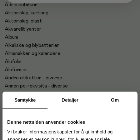
Adressebøker
Aktomslag, kartong
Aktomslag, plast
Akvarellblyanter
Album
Alkaliske og blybatterier
Almanakker og kalendere
Alufolie
Aluformer
Andre etiketter - diverse
Annen pc-rekvisita - diverse
Arbeidsbøker 17x21 cm
Samtykke
Detaljer
Om
Arbeidsbøker a4
Arbeidshansker
Arkivbokser
Denne nettsiden anvender cookies
Arkiveringsklips
Vi bruker informasjonskapsler for å gi innhold og
Arkivmapper, diverse
annonser et personlig preg, for å levere sosiale