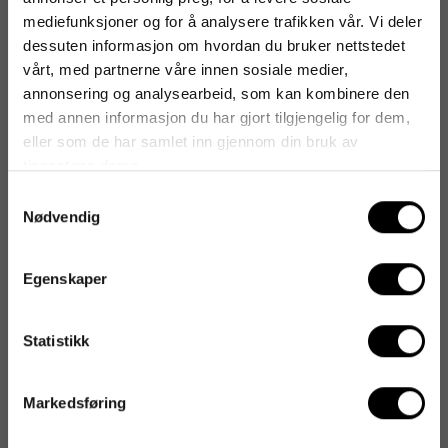
Arkivskap for hengemapper
mediefunksjoner og for å analysere trafikken vår. Vi deler
Attasjekofferter
dessuten informasjon om hvordan du bruker nettstedet
Avfallsekker
vårt, med partnerne våre innen sosiale medier,
Avfallsekker - diverse
annonsering og analysearbeid, som kan kombinere den
med annen informasjon du har gjort tilgjengelig for dem,
eller som de har samlet inn gjennom din bruk av
tjenestene deres.
#
Samtykkevalg
Nødvendig
Egenskaper
Statistikk
Markedsføring