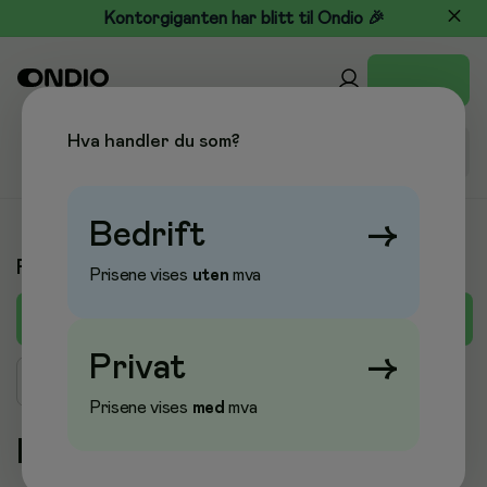
Kontorgiganten har blitt til Ondio 🎉
Hva handler du som?
Bedrift
→
Produkter A-Å
Prisene vises
uten
mva
E
A
B
C
D
F
G
H
I
J
K
L
M
Privat
→
Søk produkt
Prisene vises
med
mva
E