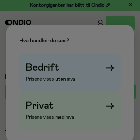
Kontorgiganten har blitt til Ondio 🎉
Hva handler du som?
Bedrift
→
Produkter A-Å
Prisene vises
uten
mva
A
B
C
D
E
F
G
H
I
J
K
L
M
Privat
→
Søk produkt
Prisene vises
med
mva
#