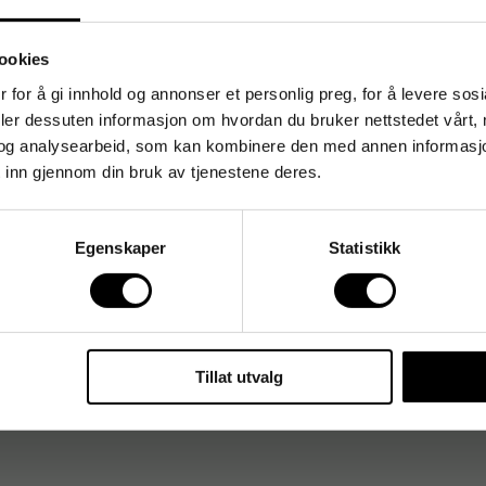
risene vises
uten
mva
Prisene vises
med
mva
ookies
 for å gi innhold og annonser et personlig preg, for å levere sos
deler dessuten informasjon om hvordan du bruker nettstedet vårt,
og analysearbeid, som kan kombinere den med annen informasjon d
 inn gjennom din bruk av tjenestene deres.
Egenskaper
Statistikk
Tillat utvalg