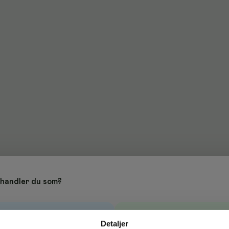
handler du som?
Bedrift
→
Privat
Detaljer