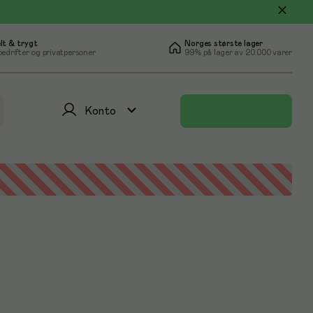
lt & trygt
Norges største lager
bedrifter og privatpersoner
99% på lager av 20.000 varer
Konto