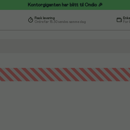
Kontorgiganten har blitt til Ondio 🎉
Rask levering
Enke
Ordre før 15.30 sendes samme dag
For 