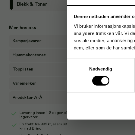
Blekk & Toner
P
Denne nettsiden anvender c
Vi bruker informasjonskapsler
Mer hos oss
analysere trafikken vår. Vi 
sosiale medier, annonsering 
Kampanjevarer
dem, eller som de har samlet
Hjemmekontoret
Samtykkevalg
Nødvendig
Topplisten
Varemerker
Produkter A-Å
Levering innen 1-2 dager på
lagervarer
Fri frakt fra
995 kr
, ellers
88
kr
med Bring