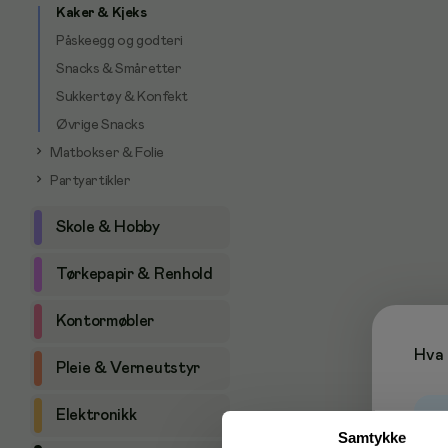
Kaker & Kjeks
Påskeegg og godteri
Snacks & Småretter
Sukkertøy & Konfekt
Øvrige Snacks
Matbokser & Folie
Partyartikler
Skole & Hobby
Tørkepapir & Renhold
Kontormøbler
Hva 
Pleie & Verneutstyr
Elektronikk
Samtykke