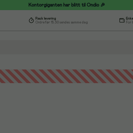
Kontorgiganten har blitt til Ondio 🎉
Rask levering
Enke
Ordre før 15.30 sendes samme dag
For 