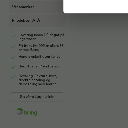
Varemerker
Produkter A-Å
Levering innen 1-2 dager på
lagervarer
Fri frakt fra
995 kr
, ellers
88
kr
med Bring
Handle enkelt uten konto
Bedrift eller Privatperson
Betaling: Faktura, kort,
direkte betaling og
delbetaling med Klarna
Se våre kjøpsvilkår