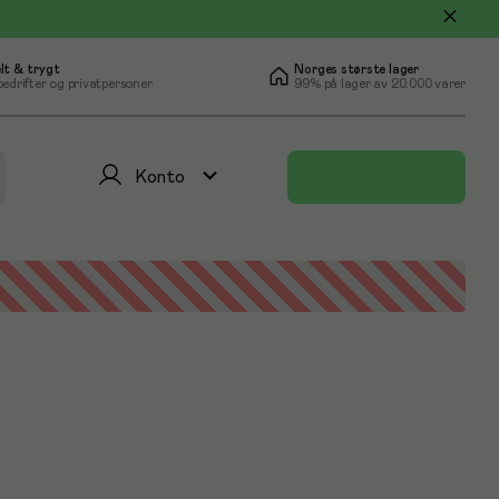
lt & trygt
Norges største lager
bedrifter og privatpersoner
99% på lager av 20.000 varer
Konto