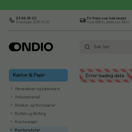
23 96 25 00
Fri frakt over hele landet
Hverdager 8.30-17.00
Over
995 kr
, ellers kun
88 kr
Kontor & Papir
Error loading data
Almanakker og kalendere
Arkivmateriell
Blokker og formularer
Butikk og Skilting
Kontorpapir
Kontorutstyr