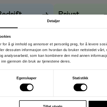
Bedrift
→
Privat
Detaljer
risene vises
uten
mva
Prisene vises
med
mva
ookies
 for å gi innhold og annonser et personlig preg, for å levere sos
deler dessuten informasjon om hvordan du bruker nettstedet vårt,
og analysearbeid, som kan kombinere den med annen informasjon d
 inn gjennom din bruk av tjenestene deres.
Egenskaper
Statistikk
Tillat utvalg