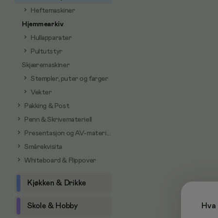
Heftemaskiner
Hjemmearkiv
Hullapparater
Pultutstyr
Skjæremaskiner
Stempler, puter og farger
Vekter
Pakking & Post
Penn & Skrivemateriell
Presentasjon og AV-materiell
Smårekvisita
Whiteboard & Flippover
Kjøkken & Drikke
Skole & Hobby
Hva 