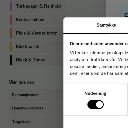
Tørkepapir & Renhold
Kontormøbler
Samtykke
P
Pleie & Verneutstyr
Denne nettsiden anvender c
Elektronikk
Vi bruker informasjonskapsler
analysere trafikken vår. Vi 
Blekk & Toner
sosiale medier, annonsering 
dem, eller som de har samlet
Mer hos oss
Samtykkevalg
Nødvendig
Kampanjevarer
Hjemmekontoret
Topplisten