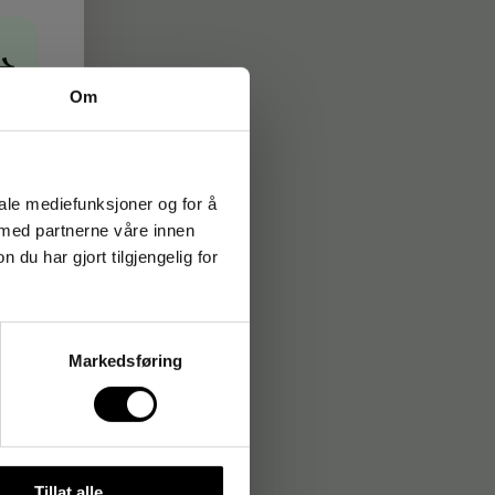
→
Om
iale mediefunksjoner og for å
 med partnerne våre innen
u har gjort tilgjengelig for
Markedsføring
Tillat alle