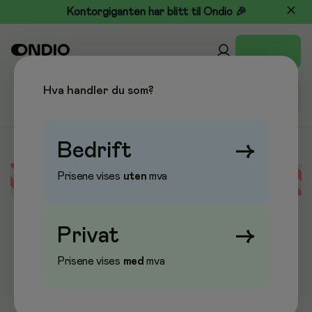
Kontorgiganten har blitt til Ondio 🎉
Hva handler du som?
Bedrift
→
Prisene vises
uten
mva
Error loading data
Privat
→
Prisene vises
med
mva