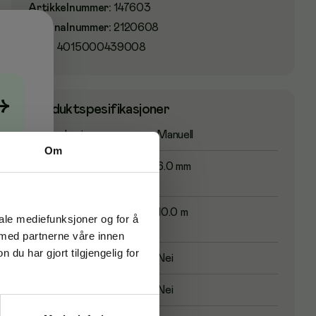
Artikkelnummer
:
147603
Originalnummer
:
2120608
EAN:
4015000439008
→
Produktspesifikasjoner
Rullemekanisme
Manuell
Om
Bredde på
6.0 mm
korrekturtape
Lengde på
10.0 m
iale mediefunksjoner og for å
korrekturtape
 med partnerne våre innen
u har gjort tilgjengelig for
Etterfyllingsbar
Nei
Sideveis korrigering
Nei