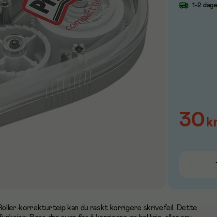
1-2 dag
30
k
ller-korrekturteip kan du raskt korrigere skrivefeil. Dette