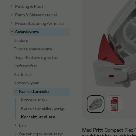
Pakking & Post
Penn & Skrivemateriell
Presentasjon og AV-materiell
Smårekvisita
Binders
Diverse smårekvisita
Fingerfuktere og hetter
Heftestifter
Kartnåler
Kontorklyper
Korrekturmidler
Korrekturlakk
Korrekturmidler, øvrige
Korrekturrollere
Lim
Med Pritt Compakt Flex Ro
Sakser og skjæreutstyr