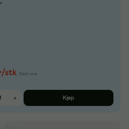
er
r
/
stk
Ekskl. mva
Kjøp