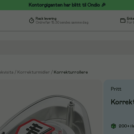
Kontorgiganten har blitt til Ondio 🎉
Rask levering
Enke
Ordre før 15.30 sendes samme dag
For 
kvisita
/
Korrekturmidler
/
Korrekturrollere
Pritt
Korrek
200+ i l