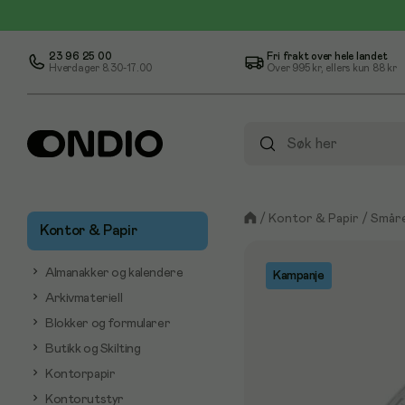
23 96 25 00
Fri frakt over hele landet
Hverdager 8.30-17.00
Over
995 kr
, ellers kun
88 kr
/
Kontor & Papir
/
Småre
Kontor & Papir
Almanakker og kalendere
Kampanje
Arkivmateriell
Blokker og formularer
Butikk og Skilting
Kontorpapir
Kontorutstyr