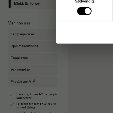
Nødvendig
Blekk & Toner
Mer hos oss
Kampanjevarer
Hjemmekontoret
Topplisten
Varemerker
Produkter A-Å
Levering innen 1-2 dager på
lagervarer
Fri frakt fra
995 kr
, ellers
88
kr
med Bring