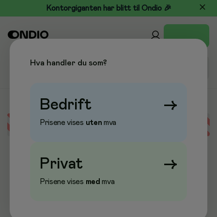
Kontorgiganten har blitt til Ondio 🎉
Hva handler du som?
Bedrift
→
Prisene vises
uten
mva
Error loading data
Privat
→
Prisene vises
med
mva