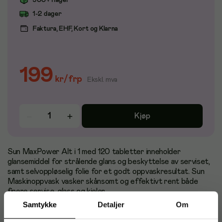
500+ i lager
1-2 dager
Faktura, EHF, Kort og Klarna
199
kr
/
frp
Ekskl. mva
Kjøp
Sun MaxPower Alt i 1 med 120 tabletter inneholder
glansemiddel for strålende glans og beskyttelse av serviset,
samt selvoppløselig folie for et godt oppvaskresultat. Sun
Maskinoppvask vasker skånsomt og effektivt rent både
finere servise, glass og kjeler.
Samtykke
Detaljer
Om
- Oppvasktabletter med selvoppløselig folie