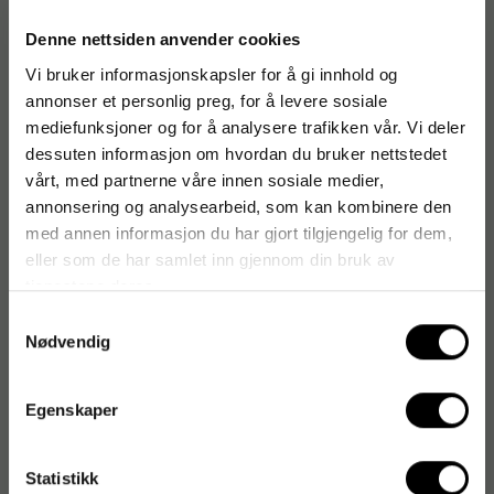
- Fare- og sikkerhetsinformasjon:
Denne nettsiden anvender cookies
- H319 Gir alvorlig øyeirritasjon
Vi bruker informasjonskapsler for å gi innhold og
annonser et personlig preg, for å levere sosiale
Antal i förpackning: 120
mediefunksjoner og for å analysere trafikken vår. Vi deler
dessuten informasjon om hvordan du bruker nettstedet
vårt, med partnerne våre innen sosiale medier,
annonsering og analysearbeid, som kan kombinere den
Artikkelnummer
:
303656
med annen informasjon du har gjort tilgjengelig for dem,
Originalnummer
:
510004689
eller som de har samlet inn gjennom din bruk av
EAN:
7046110324202
tjenestene deres.
Samtykkevalg
Nødvendig
Produktspesifikasjoner
Type
Oppvasktabletter
Egenskaper
egenskap
Svanemerket
Statistikk