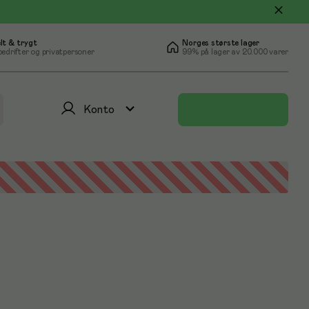
lt & trygt
Norges største lager
bedrifter og privatpersoner
99% på lager av 20.000 varer
Konto