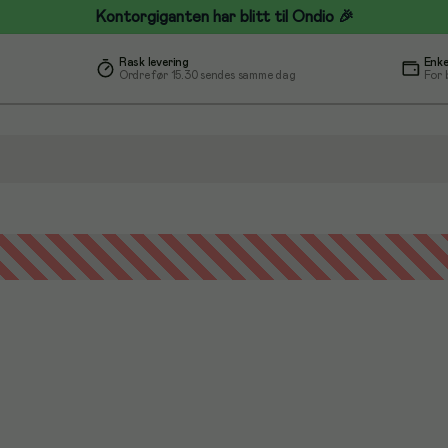
Kontorgiganten har blitt til Ondio 🎉
Rask levering
Enke
Ordre før 15.30 sendes samme dag
For 