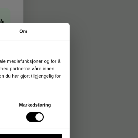
→
Om
iale mediefunksjoner og for å
 med partnerne våre innen
u har gjort tilgjengelig for
Markedsføring