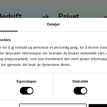
Bedrift
→
Privat
Detaljer
risene vises
uten
mva
Prisene vises
med
mva
ookies
 for å gi innhold og annonser et personlig preg, for å levere sos
deler dessuten informasjon om hvordan du bruker nettstedet vårt,
og analysearbeid, som kan kombinere den med annen informasjon d
 inn gjennom din bruk av tjenestene deres.
Egenskaper
Statistikk