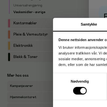
Universalrengjøring
Vaskemidler - øvrige
Kontormøbler
Samtykke
P
Pleie & Verneutstyr
Denne nettsiden anvender c
Elektronikk
Vi bruker informasjonskapsler
analysere trafikken vår. Vi 
Blekk & Toner
sosiale medier, annonsering 
dem, eller som de har samlet
Samtykkevalg
Mer hos oss
Nødvendig
Kampanjevarer
Hjemmekontoret