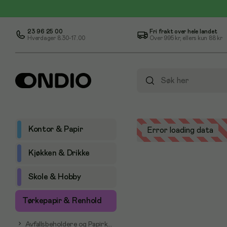
23 96 25 00
Fri frakt over hele landet
Hverdager 8.30-17.00
Over
995 kr
, ellers kun
88 kr
Kontor & Papir
Error loading data
Kjøkken & Drikke
Skole & Hobby
Tørkepapir & Renhold
Avfallsbeholdere og Papirkurver