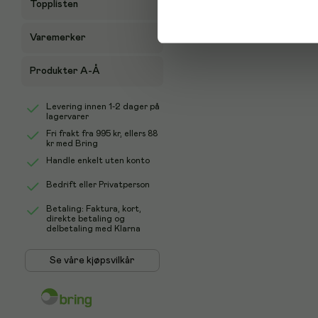
Topplisten
Varemerker
Produkter A-Å
Levering innen 1-2 dager på
lagervarer
Fri frakt fra
995 kr
, ellers
88
kr
med Bring
Handle enkelt uten konto
Bedrift eller Privatperson
Betaling: Faktura, kort,
direkte betaling og
delbetaling med Klarna
Se våre kjøpsvilkår