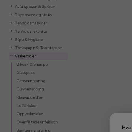
Avfallsposer & Sekker
Dispensere og stativ
Renholdsmaskiner
Renholdsrekvisita
Såpe & Hygiene
Tørkepapir & Toalettpapir
Vaskemidler
Bilvask & Shampo
Glasspuss
Grovrengjøring
Gulvbehandling
Klesvaskmidler
Luftfrisker
Oppvaskmidler
Overflatedesinfeksjon
Hva 
Sanitærrengjøring