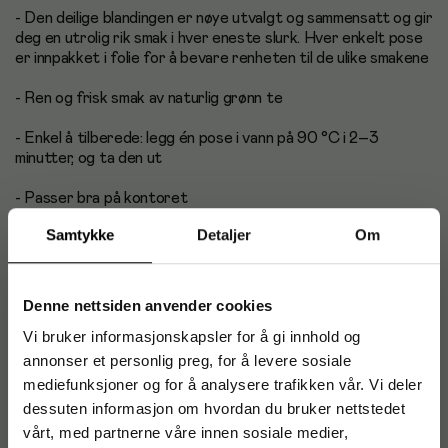
- Den deilige blandingen er nøye utvalgt og sammensatt og gir
deg en utrolig rik smak i hver eneste slurk. Hver enkelt pose
er innpakket i folie for å bevare renheten til de ulike smakene
- Ren og frisk smak av naturlig grønn te
- Enkel å tilberede: legg én pose i vann på 90 °C i 2–3
minutter, og ta den ut
- Passer bra på kontoret
Samtykke
Detaljer
Om
- Hver pose er pakket enkeltvis for å opprettholde
holdbarheten
- Kan serveres varm eller kald
Denne nettsiden anvender cookies
Vi bruker informasjonskapsler for å gi innhold og
- Koffeinholdig drikke
annonser et personlig preg, for å levere sosiale
- Smak: Grønn te
mediefunksjoner og for å analysere trafikken vår. Vi deler
dessuten informasjon om hvordan du bruker nettstedet
- Én boks inneholder 100 innpakkede teposer
vårt, med partnerne våre innen sosiale medier,