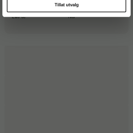
Te type
Grønn te
Tillat utvalg
Løs te
Nei