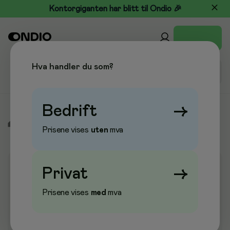
Kontorgiganten har blitt til Ondio 🎉
Hva handler du som?
Bedrift
→
/
Kjøkken & Drikke
/
Kaffe, te og drikke
/
Te
Prisene vises
uten
mva
Privat
→
Prisene vises
med
mva