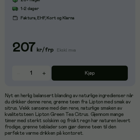
20+ i lager
1-2 dager
Faktura, EHF, Kort og Klarna
207
kr
/
frp
Ekskl. mva
Kjøp
Nyt en herlig balansert blanding av naturlige ingredienser når
du drikker denne rene, grønne teen fra Lipton med smak av
sitrus. Vekk sansene med den rene, naturlige smaken av
kvalitetsteen Lipton Green Tea Citrus. Gjennom mange
timer med sterkt solskinn og friskt regn har naturen levert
frodige, grønne teblader som gjør denne teen til den
perfekte varme drikken på kontoret.