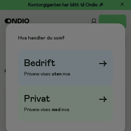
Kontorgiganten har blitt til Ondio 🎉
Hva handler du som?
Bedrift
→
/
Kjøkken & Drikke
/
Kaffe, te og drikke
/
Te
Prisene vises
uten
mva
Privat
→
Prisene vises
med
mva