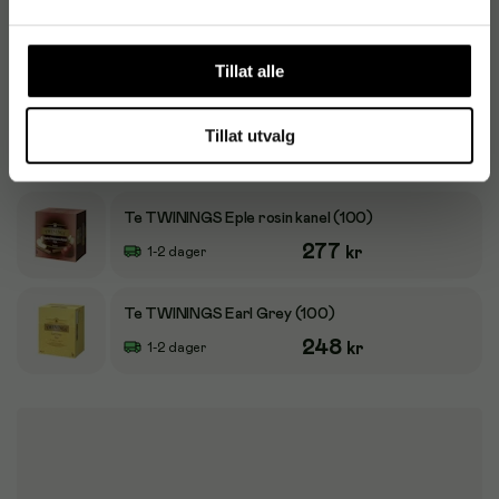
Te TWININGS Nype og hibiskus (100)
316
kr
1-2 dager
Tillat alle
Te TWININGS Solbærte (100)
Tillat utvalg
279
kr
1-2 dager
Te TWININGS Eple rosin kanel (100)
277
kr
1-2 dager
Te TWININGS Earl Grey (100)
248
kr
1-2 dager