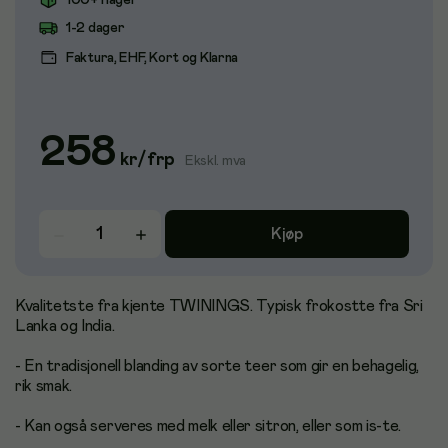
100+ i lager
1-2 dager
Faktura, EHF, Kort og Klarna
258
kr
/
frp
Ekskl. mva
Kjøp
Kvalitetste fra kjente TWININGS. Typisk frokostte fra Sri
Lanka og India.
- En tradisjonell blanding av sorte teer som gir en behagelig,
rik smak.
- Kan også serveres med melk eller sitron, eller som is-te.