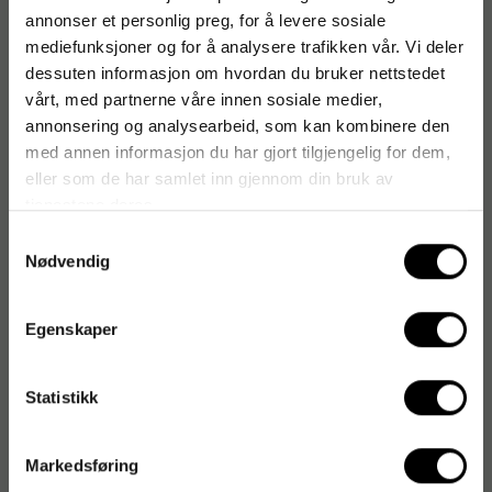
annonser et personlig preg, for å levere sosiale
mediefunksjoner og for å analysere trafikken vår. Vi deler
dessuten informasjon om hvordan du bruker nettstedet
Vi tipser
vårt, med partnerne våre innen sosiale medier,
annonsering og analysearbeid, som kan kombinere den
Te TWININGS Indian Chai (100)
med annen informasjon du har gjort tilgjengelig for dem,
270
kr
1-2 dager
eller som de har samlet inn gjennom din bruk av
tjenestene deres.
Te TWININGS Lady Grey (100)
Samtykkevalg
Nødvendig
265
kr
1-2 dager
Egenskaper
Te TWININGS Fire røde frukter (100)
279
kr
1-2 dager
Statistikk
Te TWININGS Grønn te med sitron (100)
251
kr
1-2 dager
Markedsføring