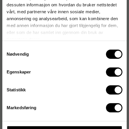
dessuten informasjon om hvordan du bruker nettstedet
Te TWININGS English Breakfast (100)
vårt, med partnerne våre innen sosiale medier,
258
kr
1-2 dager
annonsering og analysearbeid, som kan kombinere den
med annen informasjon du har gjort tilgjengelig for dem,
eller som de har samlet inn gjennom din bruk av
Te TWININGS Lady Grey (100)
tjenestene deres.
265
kr
1-2 dager
Samtykkevalg
Nødvendig
Te TWININGS Nype og hibiskus (100)
316
kr
1-2 dager
Egenskaper
Te TWININGS Earl Grey (100)
Statistikk
248
kr
1-2 dager
Markedsføring
Te TWININGS Indian Chai (100)
270
kr
1-2 dager