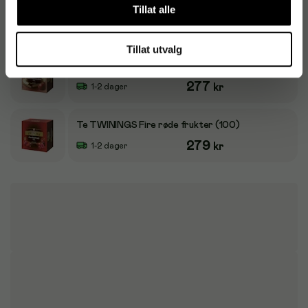
Te TWININGS Grønn te med sitron (100)
Tillat alle
251
kr
1-2 dager
Tillat utvalg
Te TWININGS Eple rosin kanel (100)
277
kr
1-2 dager
Te TWININGS Fire røde frukter (100)
279
kr
1-2 dager