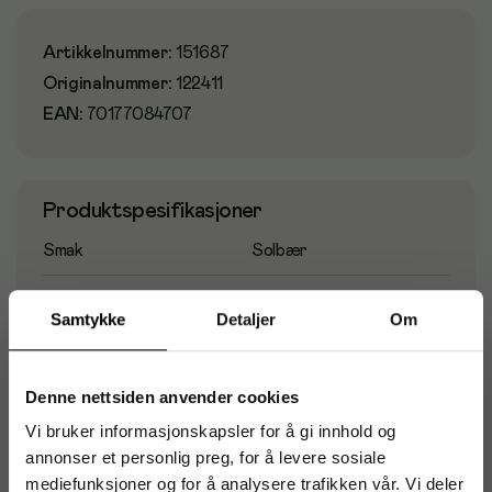
Artikkelnummer
:
151687
Originalnummer
:
122411
EAN:
70177084707
Produktspesifikasjoner
Smak
Solbær
Te type
Sort te
Samtykke
Detaljer
Om
Løs te
Nei
Denne nettsiden anvender cookies
Vi bruker informasjonskapsler for å gi innhold og
annonser et personlig preg, for å levere sosiale
Vi tipser
mediefunksjoner og for å analysere trafikken vår. Vi deler