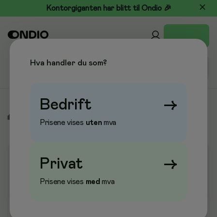
Kontorgiganten har blitt til Ondio 🎉
Hva handler du som?
Bedrift
→
/
Kjøkken & Drikke
/
Kaffe, te og drikke
/
Te
Prisene vises
uten
mva
Privat
→
Prisene vises
med
mva