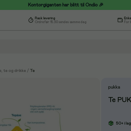
Kontorgiganten har blitt til Ondio 🎉
Rask levering
Enke
Ordre før 15.30 sendes samme dag
For 
e, te og drikke
/
Te
pukka
Te PUK
50+ i la