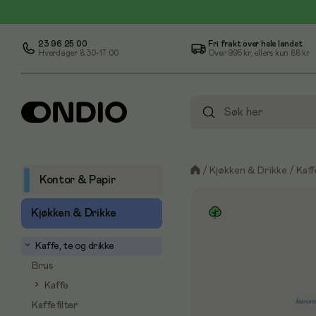
23 96 25 00
Fri frakt over hele landet
Hverdager 8.30-17.00
Over
995 kr
, ellers kun
88 kr
/
Kjøkken & Drikke
/
Kaff
Kontor & Papir
Kjøkken & Drikke
Kaffe, te og drikke
Brus
Kaffe
Kaffefilter