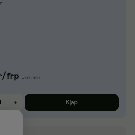
er
r
/
frp
Ekskl. mva
Kjøp