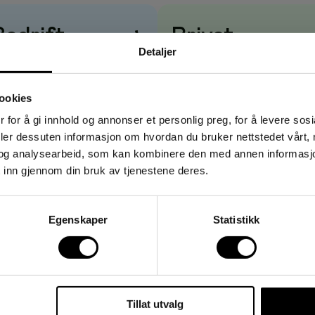
e og smaksatt med lakris. Nyt et øyeblikk av Indias magi.
Bedrift
→
Privat
Detaljer
risene vises
uten
mva
Prisene vises
med
mva
ookies
tter
 for å gi innhold og annonser et personlig preg, for å levere sos
deler dessuten informasjon om hvordan du bruker nettstedet vårt,
og analysearbeid, som kan kombinere den med annen informasjon d
 inn gjennom din bruk av tjenestene deres.
Egenskaper
Statistikk
Tillat utvalg