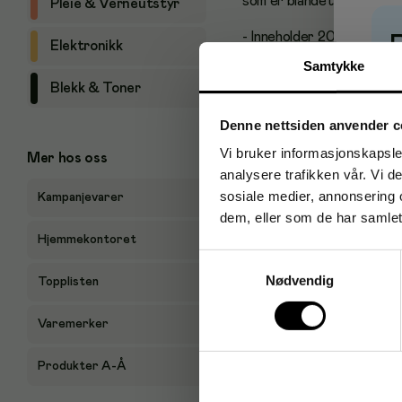
som er blandet inn i sort t
Pleie & Verneutstyr
- Inneholder 20 teposer
Elektronikk
Samtykke
- Økologisk
P
Blekk & Toner
- Koffeinfri: nei
Denne nettsiden anvender c
- Trekketid: Inntil 15 minu
Vi bruker informasjonskapsler
Mer hos oss
analysere trafikken vår. Vi 
- Vekt: 40 g
sosiale medier, annonsering 
Kampanjevarer
Antal i förpackning: 20
dem, eller som de har samlet
Hjemmekontoret
Samtykkevalg
Nødvendig
Topplisten
Varemerker
Produkter A-Å