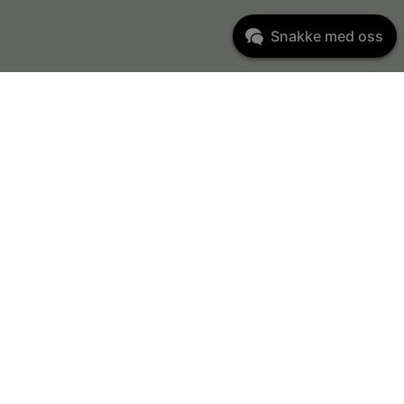
Snakke med oss
Varemerker