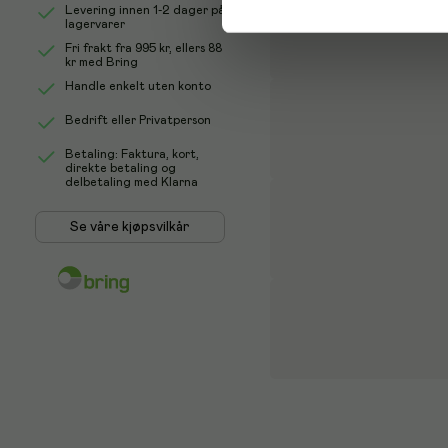
Levering innen 1-2 dager på
lagervarer
Fri frakt fra
995 kr
, ellers
88
kr
med Bring
Handle enkelt uten konto
Bedrift eller Privatperson
Betaling: Faktura, kort,
direkte betaling og
delbetaling med Klarna
Se våre kjøpsvilkår