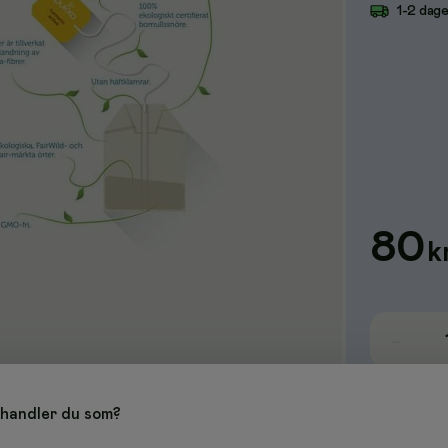
1-2 dag
80
k
handler du som?
t av varme fra ingefær og kanel, samt krydret kardemomme