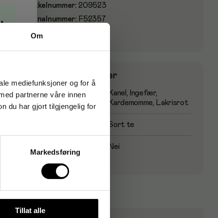
Artikkelnummer
:
209523
Originalnummer
:
F52357
→
EAN:
850835000719
Om
Produktspesifikasjoner
iale mediefunksjoner og for å
Smak
Kanel, Ingefær,
 med partnerne våre innen
Kardemomme, Lakrisrot
u har gjort tilgjengelig for
Te type
Sort te
Løs te
Nei
Markedsføring
Tillat alle