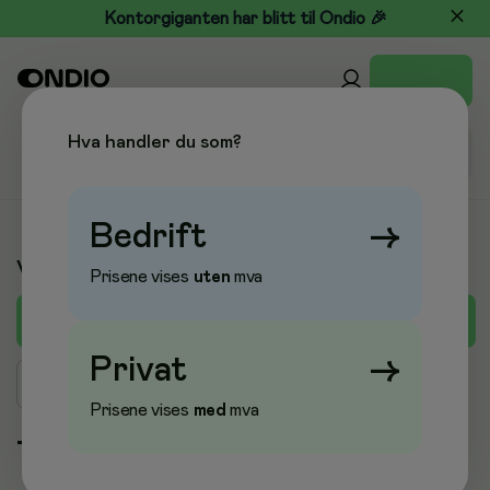
Kontorgiganten har blitt til Ondio 🎉
Hva handler du som?
Bedrift
→
Varemerker
Prisene vises
uten
mva
A
B
C
D
E
F
G
H
I
J
K
L
M
Privat
→
Søk merke
Prisene vises
med
mva
T