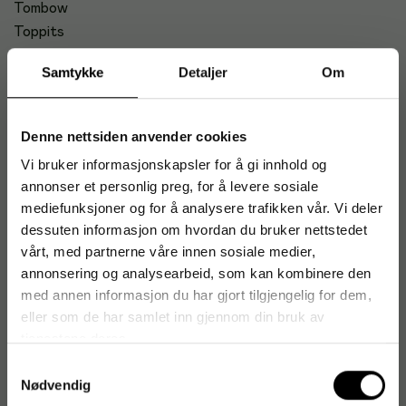
Tombow
Toppits
Topstar
Samtykke
Detaljer
Om
TORK
TORO
Torqwell
Denne nettsiden anvender cookies
TOUCHNTUFF
Vi bruker informasjonskapsler for å gi innhold og
TP-LINK
annonser et personlig preg, for å levere sosiale
trodat
mediefunksjoner og for å analysere trafikken vår. Vi deler
TruSens
dessuten informasjon om hvordan du bruker nettstedet
Trust
vårt, med partnerne våre innen sosiale medier,
TSM
annonsering og analysearbeid, som kan kombinere den
Tubesac
med annen informasjon du har gjort tilgjengelig for dem,
TVILUM
eller som de har samlet inn gjennom din bruk av
TWINCO
tjenestene deres.
Twinings
Samtykkevalg
Nødvendig
Twist