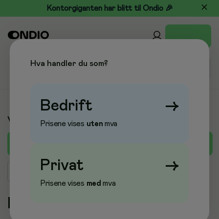
Kontorgiganten har blitt til Ondio 🎉
Hva handler du som?
Bedrift
→
Varemerker
Prisene vises
uten
mva
F
A
B
C
D
E
G
H
I
J
K
L
M
Privat
→
Søk merke
Prisene vises
med
mva
F