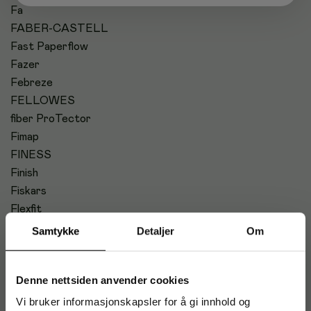
Fa
FABER-CASTELL
Fast Paperflow
Fazer
Febreze
FELLOWES
fiber ProTector
Fimap
FINESS
Finish
Fiskars
Flexfit
FLO-PAK
Samtykke
Detaljer
Om
Floortex
FLOORTEX CLEARTEX
Denne nettsiden anvender cookies
FOLDERMATE
Folia
Vi bruker informasjonskapsler for å gi innhold og