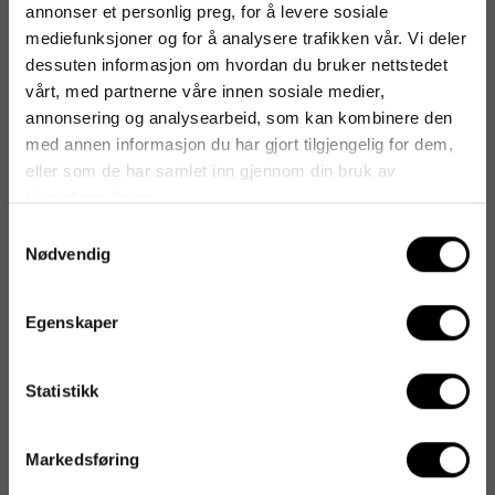
Forever
annonser et personlig preg, for å levere sosiale
mediefunksjoner og for å analysere trafikken vår. Vi deler
Freia
dessuten informasjon om hvordan du bruker nettstedet
Friele
vårt, med partnerne våre innen sosiale medier,
FRISTADS
annonsering og analysearbeid, som kan kombinere den
Fruit Of The Loom
med annen informasjon du har gjort tilgjengelig for dem,
eller som de har samlet inn gjennom din bruk av
tjenestene deres.
#
Samtykkevalg
Nødvendig
Egenskaper
Statistikk
Markedsføring