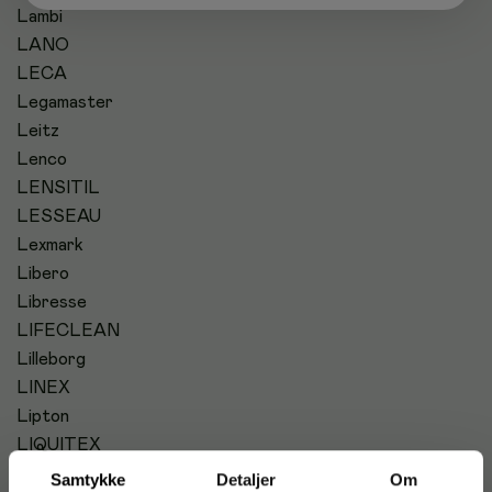
Lambi
LANO
LECA
Legamaster
Leitz
Lenco
LENSITIL
LESSEAU
Lexmark
Libero
Libresse
LIFECLEAN
Lilleborg
LINEX
Lipton
LIQUITEX
LLITT
Samtykke
Detaljer
Om