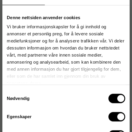
LOCTITE
Logitech
Denne nettsiden anvender cookies
LONGOPAC
LOVE HEARTS
Vi bruker informasjonskapsler for å gi innhold og
Lucart
annonser et personlig preg, for å levere sosiale
mediefunksjoner og for å analysere trafikken vår. Vi deler
Lumocolor
dessuten informasjon om hvordan du bruker nettstedet
LYNGSØE RAINWEAR
vårt, med partnerne våre innen sosiale medier,
LYPSYL
annonsering og analysearbeid, som kan kombinere den
LYRA
med annen informasjon du har gjort tilgjengelig for dem,
Lyreco
eller som de har samlet inn gjennom din bruk av
Lyreco BUDGET
tjenestene deres.
Läkerol
Samtykkevalg
Löfbergs
Nødvendig
Egenskaper
#