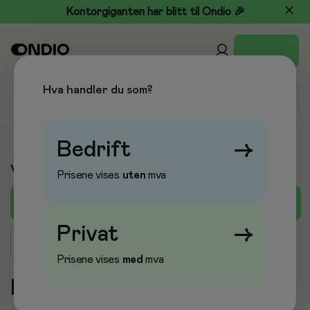
Kontorgiganten har blitt til Ondio 🎉
Hva handler du som?
Bedrift
→
Varemerker
Prisene vises
uten
mva
L
A
B
C
D
E
F
G
H
I
J
K
M
Privat
→
Søk merke
Prisene vises
med
mva
L