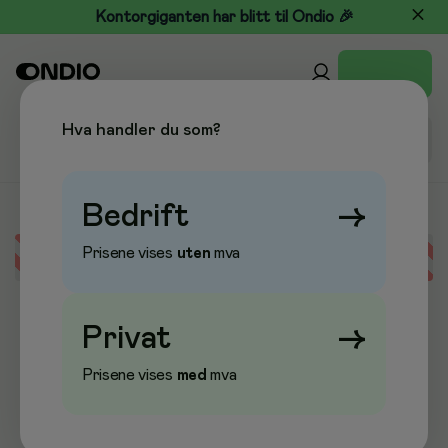
Kontorgiganten har blitt til Ondio 🎉
Hva handler du som?
Bedrift
→
Prisene vises
uten
mva
Error loading data
Privat
→
Prisene vises
med
mva