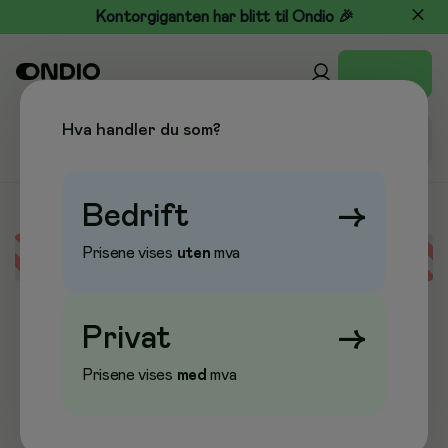
Kontorgiganten har blitt til Ondio 🎉
Hva handler du som?
Bedrift
→
Prisene vises
uten
mva
Error loading data
Privat
→
Prisene vises
med
mva