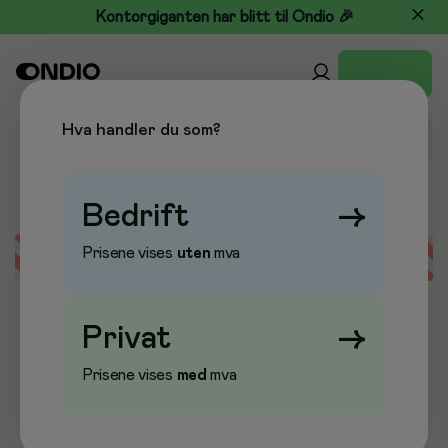
Kontorgiganten har blitt til Ondio 🎉
Hva handler du som?
Bedrift
→
Prisene vises
uten
mva
Error loading data
Privat
→
Prisene vises
med
mva