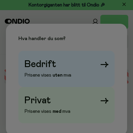
Kontorgiganten har blitt til Ondio 🎉
Hva handler du som?
Bedrift
→
Prisene vises
uten
mva
Error loading data
Privat
→
Prisene vises
med
mva