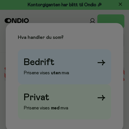
Kontorgiganten har blitt til Ondio 🎉
Hva handler du som?
Bedrift
→
Prisene vises
uten
mva
Error loading data
Privat
→
Prisene vises
med
mva