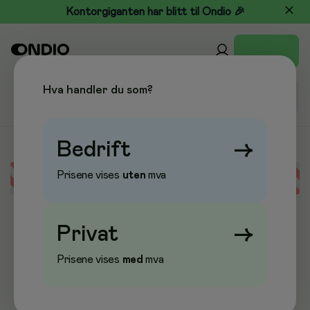
Kontorgiganten har blitt til Ondio 🎉
Hva handler du som?
Bedrift
→
Prisene vises
uten
mva
Error loading data
Privat
→
Prisene vises
med
mva