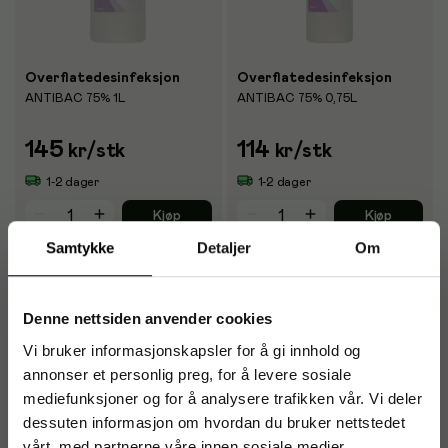
Overflatedesinfeksjon
Overflatedesinfeksjon
ANTIBAC 75% 1L
ANTIBAC 75% 0,75L
145
114
kr
/stk
kr
/stk
1-2 dager
1-2 dager
Kjøp
Kjøp
Samtykke
Detaljer
Om
Denne nettsiden anvender cookies
Vi bruker informasjonskapsler for å gi innhold og
annonser et personlig preg, for å levere sosiale
mediefunksjoner og for å analysere trafikken vår. Vi deler
dessuten informasjon om hvordan du bruker nettstedet
vårt, med partnerne våre innen sosiale medier,