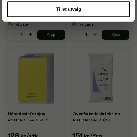
Tillat utvalg
246
154
kr
/stk
kr
/stk
1-2 dager
1-2 dager
Kjøp
Kjøp
Hånddesinfeksjon
Overflatedesinfeksjon
ANTIBAC 85% BIB 0,7L
ANTIBAC 24x35 (12)
128
151
kr
/stk
kr
/frp