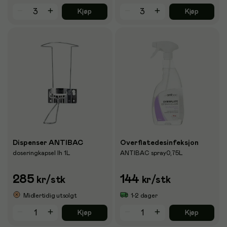
Kjøp
Kjøp
Dispenser ANTIBAC
Overflatedesinfeksjon
doseringkapsel lh 1L
ANTIBAC spray0,75L
285
144
kr
/stk
kr
/stk
Midlertidig utsolgt
1-2 dager
Kjøp
Kjøp