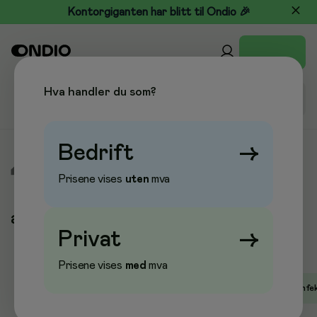
Kontorgiganten har blitt til Ondio 🎉
Hva handler du som?
Bedrift
→
/
Varemerker
/
antibac
Prisene vises
uten
mva
antibac
Privat
→
Prisene vises
med
mva
Populære kategorier
Hånddesinfeksjon
Overflatedesinfe