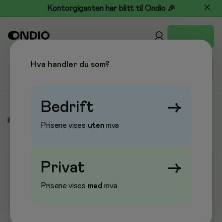
Kontorgiganten har blitt til Ondio 🎉
Hva handler du som?
Bedrift
→
/
Tørkepapir & Renhold
/
Såpe & Hygiene
/
Hånddesinfeksjon
Prisene vises
uten
mva
Privat
→
Prisene vises
med
mva