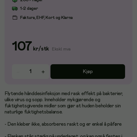
200+ i lager
1-2 dager
Faktura, EHF, Kort og Klarna
107
kr
/
stk
Ekskl. mva
Kjøp
Flytende hånddesinfeksjon med rask effekt på bakterier,
ulike virus og sopp. Inneholder mykgjørende og
fuktighetsgivende midler som gjør at huden beholder sin
naturlige fuktighetsbalanse.
- Den kleber ikke, absorberes raskt og er enkel å påføre
- Flasken står stødig på underlaget, og kan også festes i