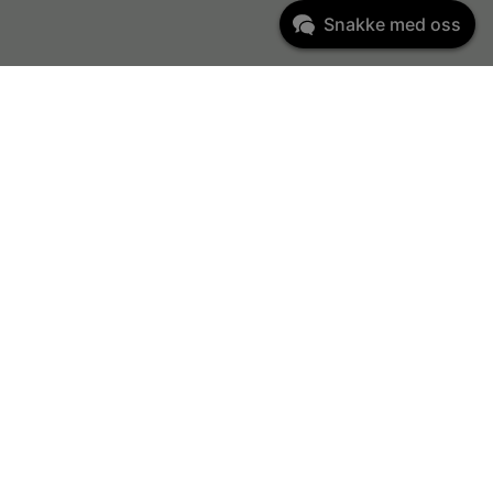
Snakke med oss
Kundeservice
kundeservice@ondio.no