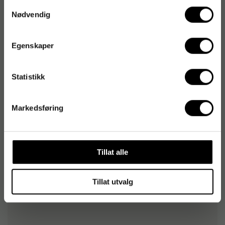
EAN:
7054956016588
Samtykkevalg
Nødvendig
Produktspesifikasjoner
Egenskaper
Volum
0.6 L
Statistikk
Konsistens
Flytende
Egenskaper
Antibakteriell,
Markedsføring
Fuktgivende,
Hurtigtørkende
Alkoholinnhold (%)
85 %
Tillat alle
Tillat utvalg