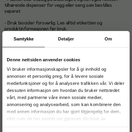
tilhørende dispenser for vegg eller seng som bestilles
separat
- Bruk biocider forsvarlig. Les alltid etiketten og
produktinformasjonen før bruk.
Samtykke
Detaljer
Om
- Fare- og sikkerhetsinformasjon:
- H225 Meget brannfarlig væske og damp.
Denne nettsiden anvender cookies
- H319 Gir alvorlig øyeirritasjon
Vi bruker informasjonskapsler for å gi innhold og
annonser et personlig preg, for å levere sosiale
mediefunksjoner og for å analysere trafikken vår. Vi deler
dessuten informasjon om hvordan du bruker nettstedet
Sikkerhetsdatablad NO
vårt, med partnerne våre innen sosiale medier,
annonsering og analysearbeid, som kan kombinere den
med annen informasjon du har gjort tilgjengelig for dem,
Artikkelnummer
:
767715
eller som de har samlet inn gjennom din bruk av
Originalnummer
:
601658
tjenestene deres.