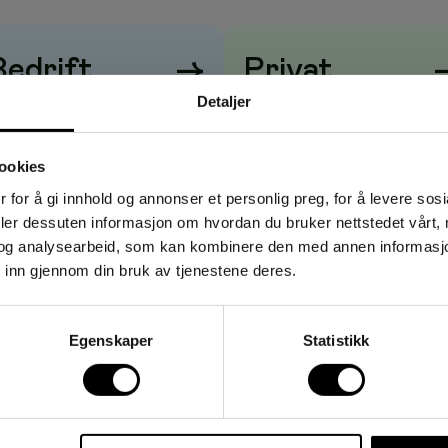
Bedrift
→
Privat
Detaljer
risene vises
uten
mva
Prisene vises
med
mva
ookies
 for å gi innhold og annonser et personlig preg, for å levere sos
deler dessuten informasjon om hvordan du bruker nettstedet vårt,
og analysearbeid, som kan kombinere den med annen informasjon d
 inn gjennom din bruk av tjenestene deres.
Egenskaper
Statistikk