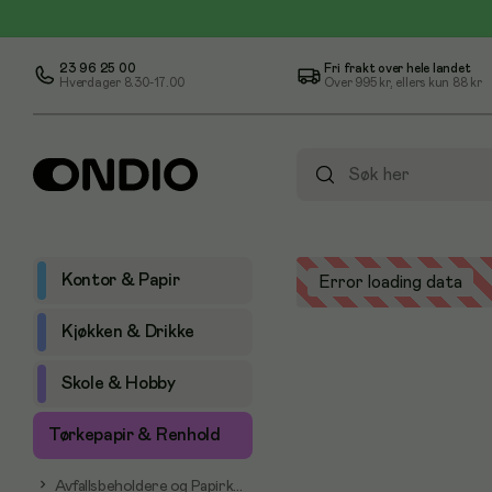
23 96 25 00
Fri frakt over hele landet
Hverdager 8.30-17.00
Over
995 kr
, ellers kun
88 kr
Kontor & Papir
Error loading data
Kjøkken & Drikke
Skole & Hobby
Tørkepapir & Renhold
Avfallsbeholdere og Papirkurver