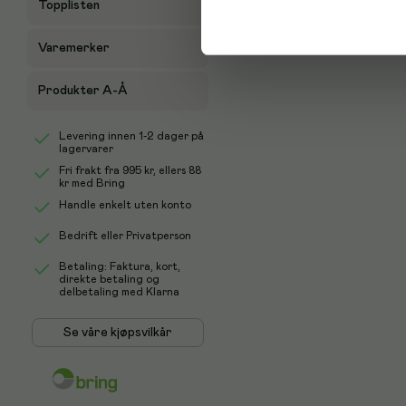
Topplisten
Varemerker
Produkter A-Å
Levering innen 1-2 dager på
lagervarer
Fri frakt fra
995 kr
, ellers
88
kr
med Bring
Handle enkelt uten konto
Bedrift eller Privatperson
Betaling: Faktura, kort,
direkte betaling og
delbetaling med Klarna
Se våre kjøpsvilkår