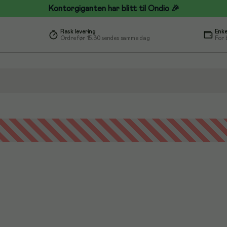
Kontorgiganten har blitt til Ondio 🎉
Rask levering
Enke
Ordre før 15.30 sendes samme dag
For 