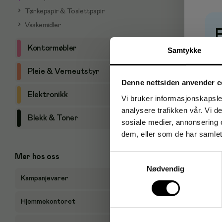
Tørkepapir & Toalettpapir
Vaskemidler
Kontormøbler
Samtykke
P
Pleie & Verneutstyr
Denne nettsiden anvender c
Elektronikk
Vi bruker informasjonskapsler
analysere trafikken vår. Vi 
Blekk & Toner
sosiale medier, annonsering 
dem, eller som de har samlet
Samtykkevalg
Mer hos oss
Nødvendig
Kampanjevarer
Hjemmekontoret