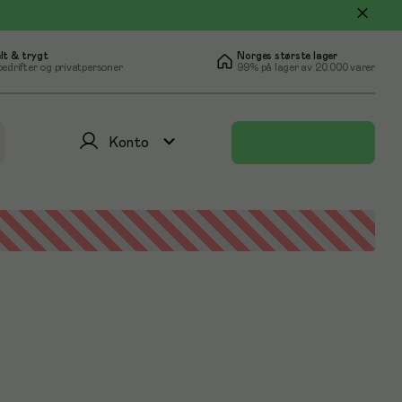
lt & trygt
Norges største lager
bedrifter og privatpersoner
99% på lager av 20.000 varer
Konto