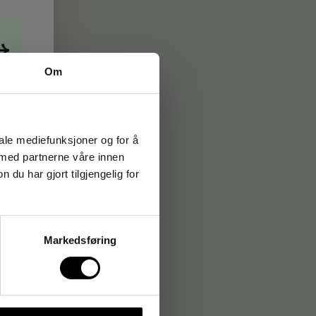
→
Om
iale mediefunksjoner og for å
 med partnerne våre innen
u har gjort tilgjengelig for
Markedsføring