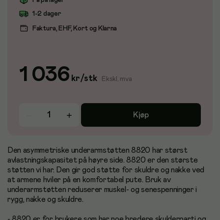
Få på lager
1-2 dager
Faktura, EHF, Kort og Klarna
1 036
kr
/
stk
Ekskl. mva
Kjøp
Den asymmetriske underarmstøtten 8820 har størst
avlastningskapasitet på høyre side. 8820 er den største
støtten vi har. Den gir god støtte for skuldre og nakke ved
at armene hviler på en komfortabel pute. Bruk av
underarmstøtten reduserer muskel- og senespenninger i
rygg, nakke og skuldre.
- 8820 er for brukere som har noe bredere skulderparti og