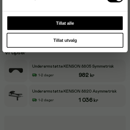
Høydejustering
Nei
Polstring
Ja
Tillat alle
Tillat utvalg
Vi tipser
Underarmstøtte KENSON 8805 Symmetrisk
982
kr
1-2 dager
Underarmstøtte KENSON 8820 Asymmetrisk
1 036
kr
1-2 dager