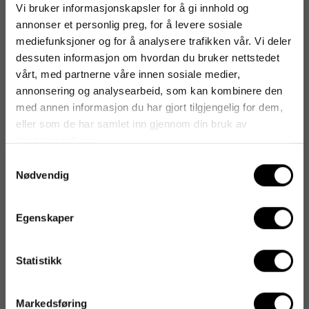
Vi bruker informasjonskapsler for å gi innhold og
annonser et personlig preg, for å levere sosiale
Video
mediefunksjoner og for å analysere trafikken vår. Vi deler
dessuten informasjon om hvordan du bruker nettstedet
vårt, med partnerne våre innen sosiale medier,
Artikkelnummer
:
147343
annonsering og analysearbeid, som kan kombinere den
Originalnummer
:
8820SV-LY
med annen informasjon du har gjort tilgjengelig for dem,
EAN:
7350052982216
eller som de har samlet inn gjennom din bruk av
tjenestene deres.
Samtykkevalg
Nødvendig
Produktspesifikasjoner
Materiale
Lycra
Egenskaper
Størrelse
67 cm
Statistikk
Monteringstype
Skrivebordsmonterbar
Form
Asymmetrisk
Markedsføring