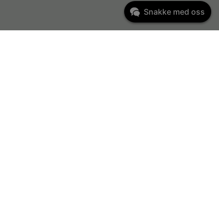
Snakke med oss
Kundeservice
kundeservice@ondio.no