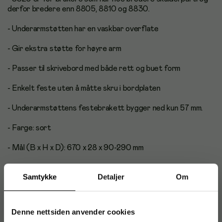
derfor bredere enn 8805, 8810 og 8830.
- Underarmstøtten har en vaskbar overflate
- Gir ekstra støtte for høyre arm
- Passer til skrivebord med både rett og buet form
- Enkelt feste uten å måtte skru i bordplaten
- Underarmstøttens festebrakett bygger ned kun 57 mm.
- Farge: sort
- Mål (B x H x D): 670 x 28 x 90-290 mm
- Vekt: 2,1 kg
Samtykke
Detaljer
Om
Denne nettsiden anvender cookies
Produktinformasjon