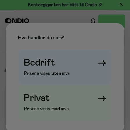
Kontorgiganten har blitt til Ondio 🎉
Hva handler du som?
Bedrift
→
/
Kontormøbler
/
Ergonomi
/
Underarmstøtter
Prisene vises
uten
mva
Privat
→
Prisene vises
med
mva