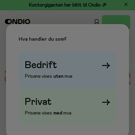
Kontorgiganten har blitt til Ondio 🎉
Hva handler du som?
Bedrift
→
Prisene vises
uten
mva
Error loading data
Privat
→
Prisene vises
med
mva