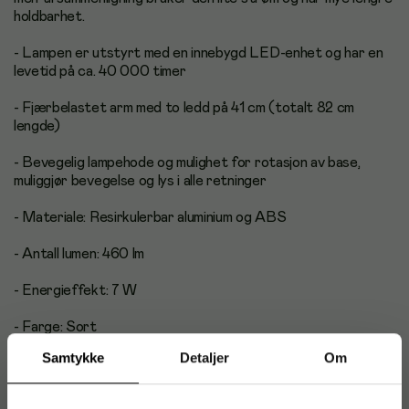
holdbarhet.
- Lampen er utstyrt med en innebygd LED-enhet og har en
levetid på ca. 40 000 timer
- Fjærbelastet arm med to ledd på 41 cm (totalt 82 cm
lengde)
- Bevegelig lampehode og mulighet for rotasjon av base,
muliggjør bevegelse og lys i alle retninger
- Materiale: Resirkulerbar aluminium og ABS
- Antall lumen: 460 lm
- Energieffekt: 7 W
- Farge: Sort
Samtykke
Detaljer
Om
- Eurokontakt