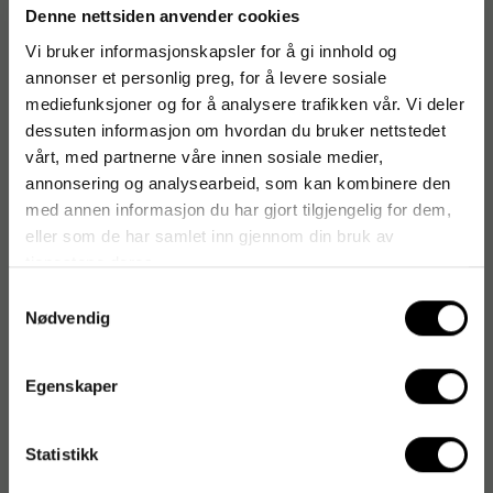
Denne nettsiden anvender cookies
Artikkelnummer
:
133783
Vi bruker informasjonskapsler for å gi innhold og
Originalnummer
:
400033683
annonser et personlig preg, for å levere sosiale
mediefunksjoner og for å analysere trafikken vår. Vi deler
EAN:
3595560005796
dessuten informasjon om hvordan du bruker nettstedet
vårt, med partnerne våre innen sosiale medier,
annonsering og analysearbeid, som kan kombinere den
Produktspesifikasjoner
med annen informasjon du har gjort tilgjengelig for dem,
eller som de har samlet inn gjennom din bruk av
Materiale
ABS, Aluminium
tjenestene deres.
Lyskilde type
LED
Samtykkevalg
Nødvendig
Fargetemperatur (K)
4000 K
Egenskaper
Dimbar
Nei
Lampehøyde (cm)
60 cm
Statistikk
Bryterposisjon
Under lampehodet