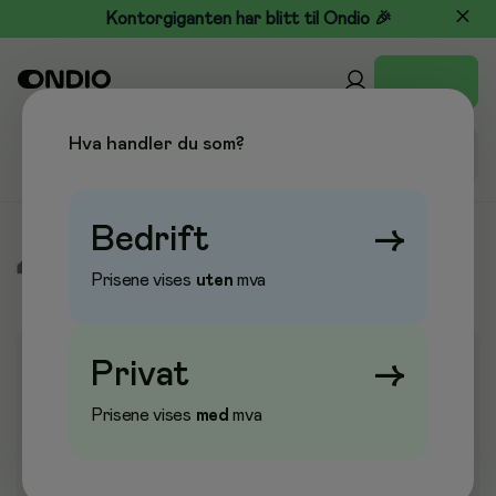
Kontorgiganten har blitt til Ondio 🎉
Hva handler du som?
Bedrift
→
/
Kontormøbler
/
Belysning & Lyskilder
/
Kontorlamper
Prisene vises
uten
mva
Privat
→
Prisene vises
med
mva