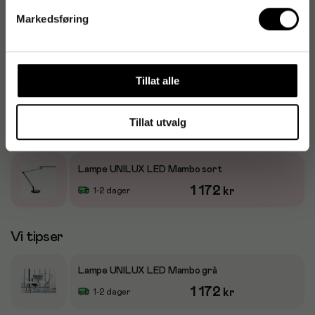
Markedsføring
Produktalternativ
Tillat alle
Lampe UNILUX LED Mambo grå
Tillat utvalg
1 172
kr
1-2 dager
Lampe UNILUX LED Mambo sort
1 172
kr
1-2 dager
Vi tipser
Lampe UNILUX LED Mambo grå
1 172
kr
1-2 dager