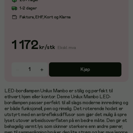
20+ i lager
1-2 dager
Faktura, EHF, Kort og Klarna
1 172
kr
/
stk
Ekskl. mva
Kjøp
LED-bordlampen Unilux Mambo er stilig og perfekt til
ethvert hjem eller kontor. Denne Unilux Mambo LED-
bordlampen passer perfekt til all slags moderne innredning og
er både funksjonell, pen og rimelig. Det roterende hodet er
utstyrt med en antirefleksdiffusor som gjør det mulig å spre
lyset utover arbeidsoverflaten på en bedre måte. Den gir et
behagelig varmt lys som skinner sterkere enn andre pærer,
men til sammenligning bruker den lite strøm og har mye lengre