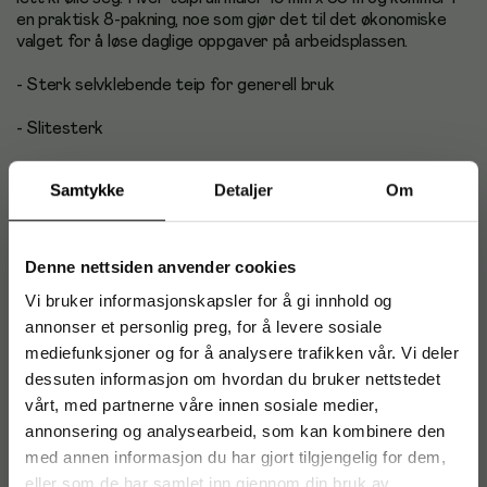
en praktisk 8-pakning, noe som gjør det til det økonomiske
valget for å løse daglige oppgaver på arbeidsplassen.
- Sterk selvklebende teip for generell bruk
- Slitesterk
- Pakke med 8 ruller
Samtykke
Detaljer
Om
- Teipstørrelse: 19 mm x 33 m
- Teipfarge: Gjennomsiktig
Denne nettsiden anvender cookies
Vi bruker informasjonskapsler for å gi innhold og
annonser et personlig preg, for å levere sosiale
mediefunksjoner og for å analysere trafikken vår. Vi deler
Artikkelnummer
:
53042
dessuten informasjon om hvordan du bruker nettstedet
Originalnummer
:
5501933
vårt, med partnerne våre innen sosiale medier,
EAN:
4046719170319
annonsering og analysearbeid, som kan kombinere den
med annen informasjon du har gjort tilgjengelig for dem,
eller som de har samlet inn gjennom din bruk av