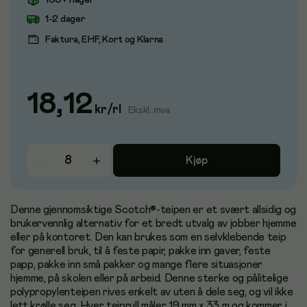
100+ i lager
1-2 dager
Faktura, EHF, Kort og Klarna
18,12
kr
/
rl
Ekskl. mva
Kjøp
Denne gjennomsiktige Scotch®-teipen er et svært allsidig og
brukervennlig alternativ for et bredt utvalg av jobber hjemme
eller på kontoret. Den kan brukes som en selvklebende teip
for generell bruk, til å feste papir, pakke inn gaver, feste
papp, pakke inn små pakker og mange flere situasjoner
hjemme, på skolen eller på arbeid. Denne sterke og pålitelige
polypropylenteipen rives enkelt av uten å dele seg, og vil ikke
lett krølle seg. Hver teiprull måler 19 mm x 33 m og kommer i