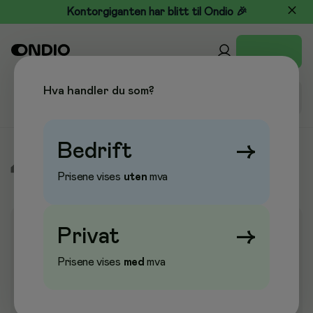
Kontorgiganten har blitt til Ondio 🎉
Hva handler du som?
Bedrift
→
/
Kontor & Papir
/
Smårekvisita
/
Tape
/
Kontortape
Prisene vises
uten
mva
Privat
→
Prisene vises
med
mva