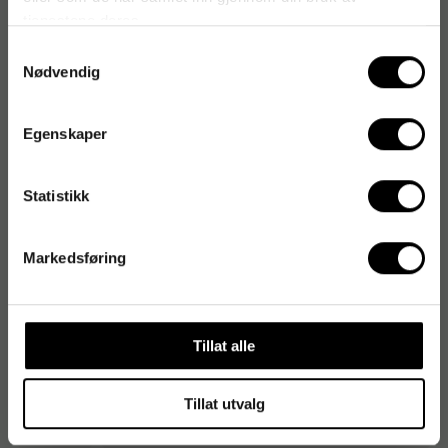
tjenestene deres.
Produktspesifikasjoner
Samtykkevalg
Materiale
Polypropylen
Nødvendig
Farge
Gjennomsiktig
Egenskaper
Lengde
33 m
Statistikk
Bredde
19 mm
Dispenser inkludert
Nei
Markedsføring
Tillat alle
Vi tipser
Tapedispenser SCOTCH C-38 for 33m tape
Tillat utvalg
73
kr
1-2 dager