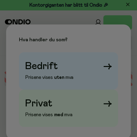
Kontorgiganten har blitt til Ondio 🎉
Hva handler du som?
Bedrift
→
Prisene vises
uten
mva
Error loading data
Privat
→
Prisene vises
med
mva