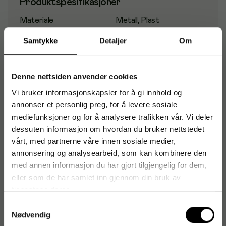
Produktspesifikasjoner
Materiale
Metall, Plast
Samtykke
Detaljer
Om
Farge
Sort
Stiftekapasitet
40 ark
Denne nettsiden anvender cookies
Ergonomisk design
Ja
Vi bruker informasjonskapsler for å gi innhold og
annonser et personlig preg, for å levere sosiale
mediefunksjoner og for å analysere trafikken vår. Vi deler
dessuten informasjon om hvordan du bruker nettstedet
vårt, med partnerne våre innen sosiale medier,
Vi tipser
annonsering og analysearbeid, som kan kombinere den
med annen informasjon du har gjort tilgjengelig for dem,
Brevkurv LEITZ Plus Jumbo sort
eller som de har samlet inn gjennom din bruk av
146
kr
1-2 dager
tjenestene deres.
Samtykkevalg
Heftestift RAPID Standard 24/6 (5000)
Nødvendig