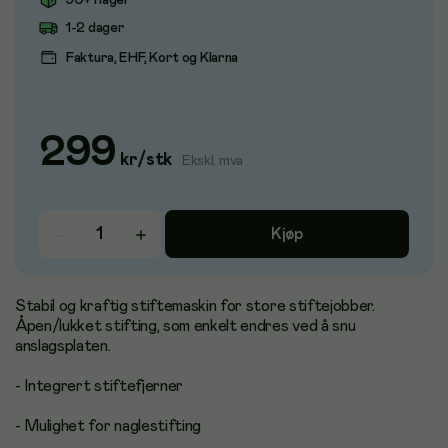
50+ i lager
1-2 dager
Faktura, EHF, Kort og Klarna
299
kr
/
stk
Ekskl. mva
Kjøp
Stabil og kraftig stiftemaskin for store stiftejobber.
Åpen/lukket stifting, som enkelt endres ved å snu
anslagsplaten.
- Integrert stiftefjerner
- Mulighet for naglestifting