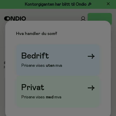
Kontorgiganten har blitt til Ondio 🎉
Hva handler du som?
Bedrift
→
/
Kontor & Papir
/
Kontorutstyr
/
Heftemaskiner
/
Prisene vises
uten
mva
Heftemaskiner, mekanisk
Privat
→
Prisene vises
med
mva