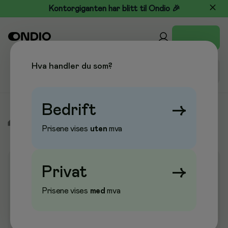
Kontorgiganten har blitt til Ondio 🎉
Hva handler du som?
Bedrift
→
/
Pleie & Verneutstyr
/
Sikkerhetsprodukter
/
Skilter
Prisene vises
uten
mva
Privat
→
Prisene vises
med
mva