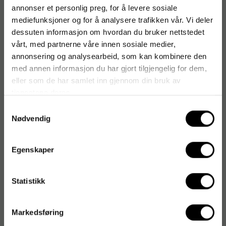
annonser et personlig preg, for å levere sosiale
- Hold produktene i original emballasje frem til bruk
mediefunksjoner og for å analysere trafikken vår. Vi deler
dessuten informasjon om hvordan du bruker nettstedet
- Størrelse: 20x20 cm
vårt, med partnerne våre innen sosiale medier,
annonsering og analysearbeid, som kan kombinere den
med annen informasjon du har gjort tilgjengelig for dem,
eller som de har samlet inn gjennom din bruk av
Produktinformasjon
tjenestene deres.
Samtykkevalg
Nødvendig
Artikkelnummer
:
131578
Originalnummer
:
1738
Egenskaper
Statistikk
Markedsføring