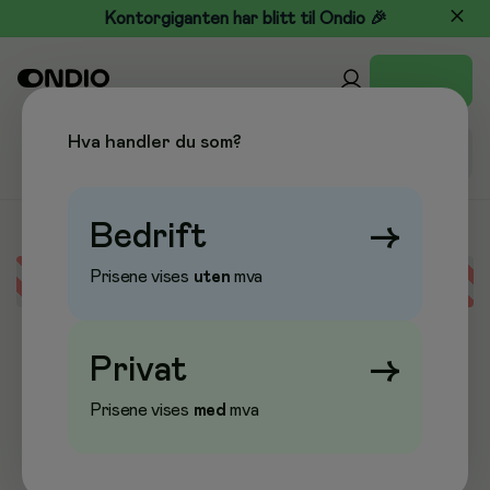
Kontorgiganten har blitt til Ondio 🎉
Hva handler du som?
Bedrift
→
Prisene vises
uten
mva
Error loading data
Privat
→
Prisene vises
med
mva