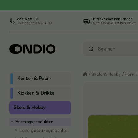
23 96 25 00
Fri frakt over hele landet
Hverdager 8.30-17.00
Over
995 kr
, ellers kun
88 kr
/
Skole & Hobby
/
Formi
Kontor & Papir
Kjøkken & Drikke
Skole & Hobby
Formingsprodukter
Leire, glassur og modellering