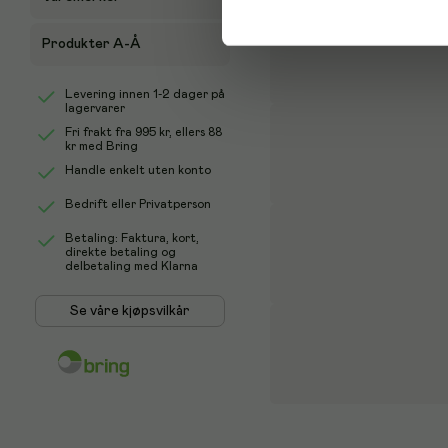
Produkter A-Å
Levering innen 1-2 dager på
lagervarer
Fri frakt fra
995 kr
, ellers
88
kr
med Bring
Handle enkelt uten konto
Bedrift eller Privatperson
Betaling: Faktura, kort,
direkte betaling og
delbetaling med Klarna
Se våre kjøpsvilkår