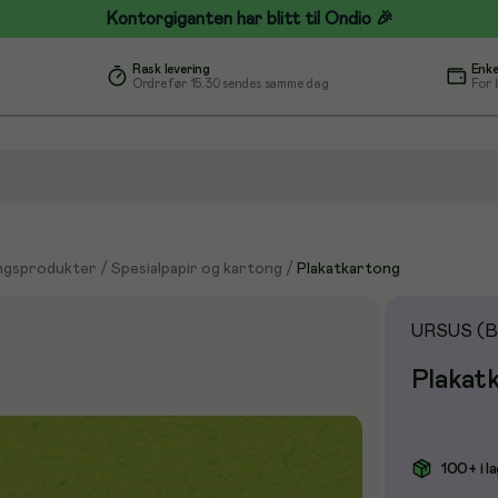
Kontorgiganten har blitt til Ondio 🎉
Rask levering
Enke
Ordre før 15.30 sendes samme dag
For 
ngsprodukter
/
Spesialpapir og kartong
/
Plakatkartong
URSUS (B
Plakat
100+ i l