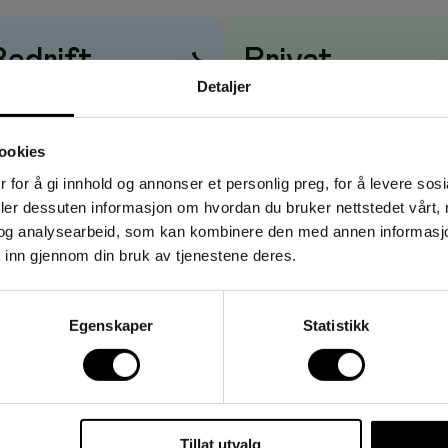
: 380 gram - Farge: lys grønn
Bedrift
→
Privat
Detaljer
risene vises
uten
mva
Prisene vises
med
mva
ookies
 for å gi innhold og annonser et personlig preg, for å levere sos
deler dessuten informasjon om hvordan du bruker nettstedet vårt,
og analysearbeid, som kan kombinere den med annen informasjon d
 inn gjennom din bruk av tjenestene deres.
Egenskaper
Statistikk
Tillat utvalg