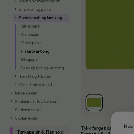
Maling og maletilbehør
Smykker og perler
Spesialpapir og kartong
Glanspapir
Kreppapir
Metallpapir
Plakatkartong
Silkepapir
Spesialpapir og kartong - øvrige
Tekstil og tilbehør
Verkstedmateriell
Musikkleker
Skoleidrett & Uteleker
Skolemateriell
Skolemøbler
Hva 
Tykk farget kartong med h
Tørkepapir & Renhold