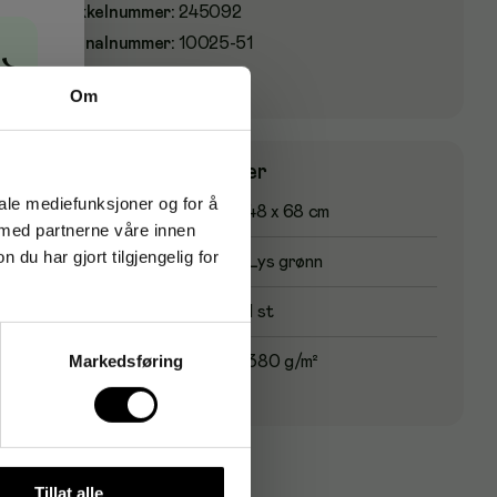
Artikkelnummer
:
245092
Originalnummer
:
10025-51
→
EAN:
4008525505150
Om
Produktspesifikasjoner
iale mediefunksjoner og for å
Størrelse
48 x 68 cm
 med partnerne våre innen
u har gjort tilgjengelig for
Farge
Lys grønn
Antall i pakke
1 st
Markedsføring
Vekt per kvadratmeter
380 g/m²
Tillat alle