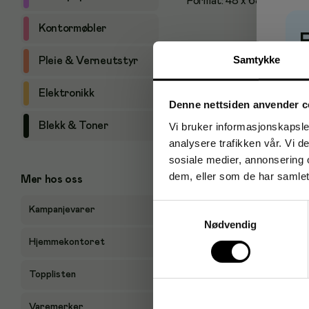
Format: 48 x 68 cm - Vekt
Kontormøbler
Samtykke
Pleie & Verneutstyr
P
Elektronikk
Denne nettsiden anvender c
Blekk & Toner
Vi bruker informasjonskapsler
analysere trafikken vår. Vi 
sosiale medier, annonsering 
dem, eller som de har samlet
Mer hos oss
Samtykkevalg
Kampanjevarer
Nødvendig
Hjemmekontoret
Topplisten
Varemerker