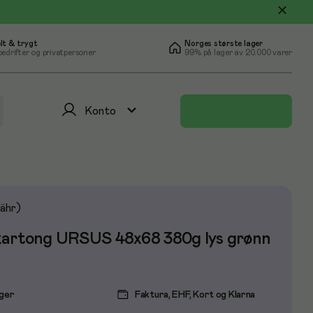
lt & trygt
Norges største lager
bedrifter og privatpersoner
99% på lager av 20.000 varer
Konto
ähr)
kartong URSUS 48x68 380g lys grønn
ager
Faktura, EHF, Kort og Klarna