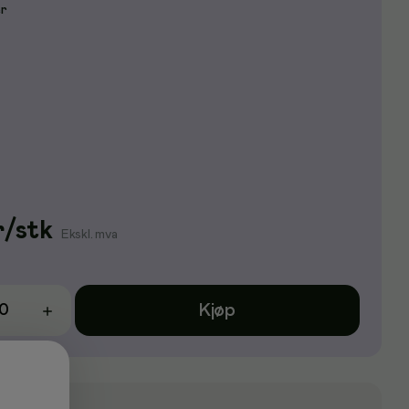
er
r
/
stk
Ekskl. mva
Kjøp