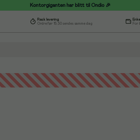
Kontorgiganten har blitt til Ondio 🎉
Rask levering
Enke
Ordre før 15.30 sendes samme dag
For 