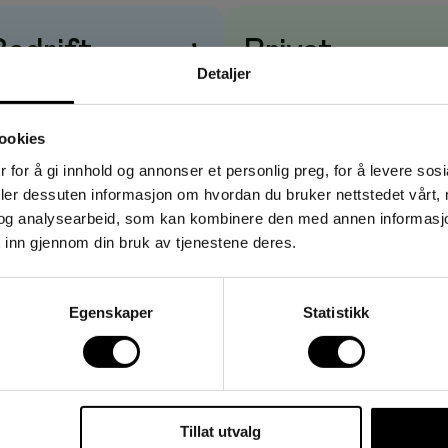
Bedrift
→
Privat
Detaljer
risene vises
uten
mva
Prisene vises
med
mva
ookies
 for å gi innhold og annonser et personlig preg, for å levere sos
deler dessuten informasjon om hvordan du bruker nettstedet vårt,
og analysearbeid, som kan kombinere den med annen informasjon d
 inn gjennom din bruk av tjenestene deres.
Egenskaper
Statistikk
Tillat utvalg