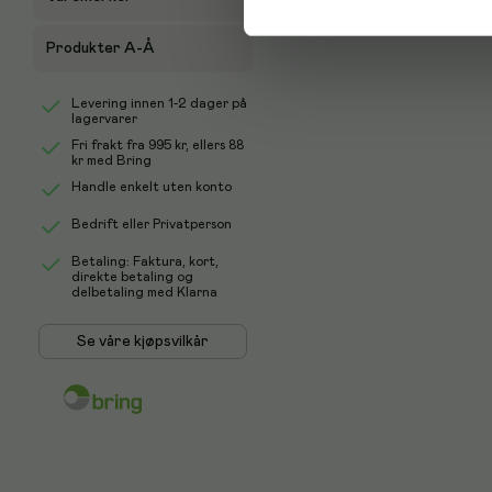
Produkter A-Å
Levering innen 1-2 dager på
lagervarer
Fri frakt fra
995 kr
, ellers
88
kr
med Bring
Handle enkelt uten konto
Bedrift eller Privatperson
Betaling: Faktura, kort,
direkte betaling og
delbetaling med Klarna
Se våre kjøpsvilkår