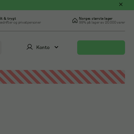
lt & trygt
Norges største lager
bedrifter og privatpersoner
99% på lager av 20.000 varer
Konto