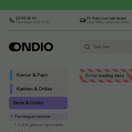
23 96 25 00
Fri frakt over hele landet
Hverdager 8.30-17.00
Over
995 kr
, ellers kun
88 kr
Kontor & Papir
Error loading data
Kjøkken & Drikke
Skole & Hobby
Formingsprodukter
Leire, glassur og modellering