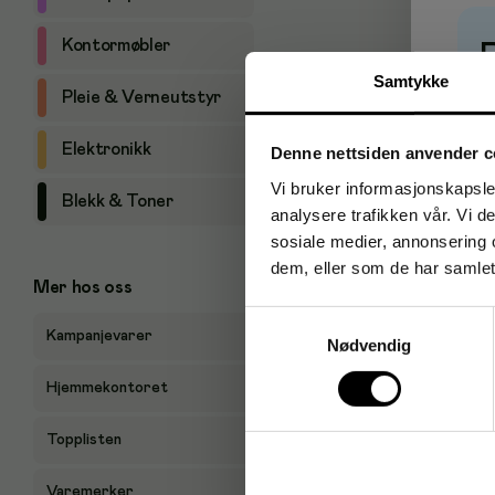
Kontormøbler
Samtykke
P
Pleie & Verneutstyr
Elektronikk
Denne nettsiden anvender c
Vi bruker informasjonskapsler
Blekk & Toner
analysere trafikken vår. Vi 
sosiale medier, annonsering 
dem, eller som de har samlet
Mer hos oss
Samtykkevalg
Kampanjevarer
Nødvendig
Hjemmekontoret
Topplisten
Varemerker