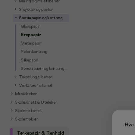
Maling og maletilbehør
Smykker og perler
Spesialpapir og kartong
Glanspapir
Kreppapir
Metallpapir
Plakatkartong
Silkepapir
Spesialpapir og kartong - øvrige
Tekstil og tilbehør
Verkstedmateriell
Musikkleker
Skoleidrett & Uteleker
Skolemateriell
Skolemøbler
Hva 
Tørkepapir & Renhold