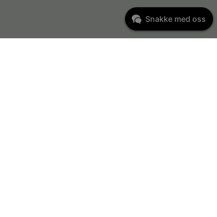
Snakke med oss
Varemerker