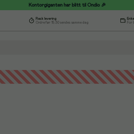
Kontorgiganten har blitt til Ondio 🎉
Rask levering
Enke
Ordre før 15.30 sendes samme dag
For 