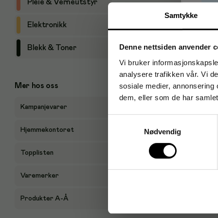
Pleie & Verneutstyr
Samtykke
Elektronikk
P
Denne nettsiden anvender c
Blekk & Toner
Vi bruker informasjonskapsler
analysere trafikken vår. Vi 
sosiale medier, annonsering 
Mer hos oss
dem, eller som de har samlet
Kampanjevarer
Samtykkevalg
Hjemmekontoret
Nødvendig
Topplisten
Varemerker
Produkter A-Å