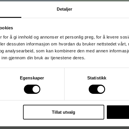
Bedrift
→
Privat
Detaljer
risene vises
uten
mva
Prisene vises
med
mva
ookies
 for å gi innhold og annonser et personlig preg, for å levere sos
deler dessuten informasjon om hvordan du bruker nettstedet vårt,
og analysearbeid, som kan kombinere den med annen informasjon d
 inn gjennom din bruk av tjenestene deres.
Egenskaper
Statistikk
Tillat utvalg