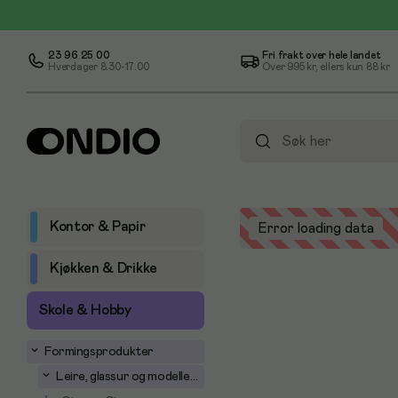
23 96 25 00
Fri frakt over hele landet
Hverdager 8.30-17.00
Over
995 kr
, ellers kun
88 kr
Kontor & Papir
Error loading data
Kjøkken & Drikke
Skole & Hobby
Formingsprodukter
Leire, glassur og modellering