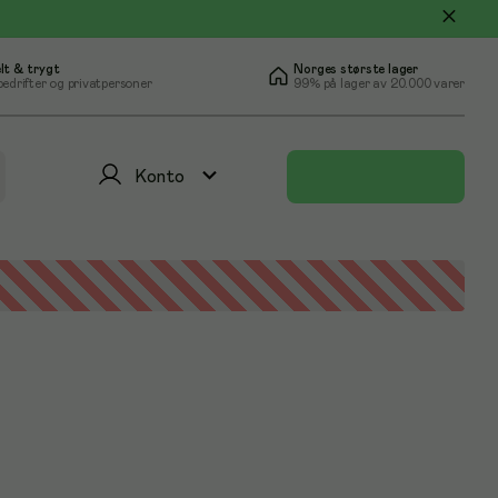
lt & trygt
Norges største lager
bedrifter og privatpersoner
99% på lager av 20.000 varer
Konto