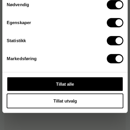
Egenskaper
Nødvendig
Generelle egenskaper
Egenskaper
Statistikk
Tilbehør
Markedsføring
Dispenser TORK top-pack W4 rød/sort
453
kr
Bestillingsvare
Dispenser TORK top-pack W4 hvit/turkis
Tillat alle
476
kr
1-2 dager
Tillat utvalg