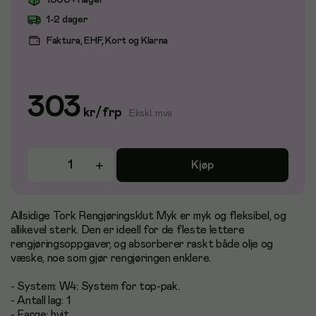
1000+ i lager
1-2 dager
Faktura, EHF, Kort og Klarna
303
kr
/
frp
Ekskl. mva
Kjøp
Allsidige Tork Rengjøringsklut Myk er myk og fleksibel, og
allikevel sterk. Den er ideell for de fleste lettere
rengjøringsoppgaver, og absorberer raskt både olje og
væske, noe som gjør rengjøringen enklere.
- System: W4: System for top-pak.
- Antall lag: 1
- Farge: hvit