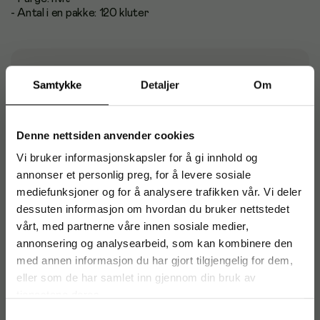
- Antal i en pakke: 120 kluter
Samtykke
Detaljer
Om
Produktinformasjon
Samsvarserklæring
Denne nettsiden anvender cookies
Vi bruker informasjonskapsler for å gi innhold og
Artikkelnummer
:
249046
annonser et personlig preg, for å levere sosiale
mediefunksjoner og for å analysere trafikken vår. Vi deler
Originalnummer
:
510479
dessuten informasjon om hvordan du bruker nettstedet
EAN:
7322541182636
vårt, med partnerne våre innen sosiale medier,
annonsering og analysearbeid, som kan kombinere den
med annen informasjon du har gjort tilgjengelig for dem,
Spesifikasjoner
eller som de har samlet inn gjennom din bruk av
tjenestene deres.
Samtykkevalg