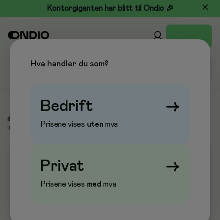
Kontorgiganten har blitt til Ondio 🎉
Hva handler du som?
Bedrift
→
/
Tørkepapir & Renhold
/
Tørkepapir & Toalettpapir
/
Prisene vises
uten
mva
Industritørk
/
Industritørk Kluter
Privat
→
Prisene vises
med
mva