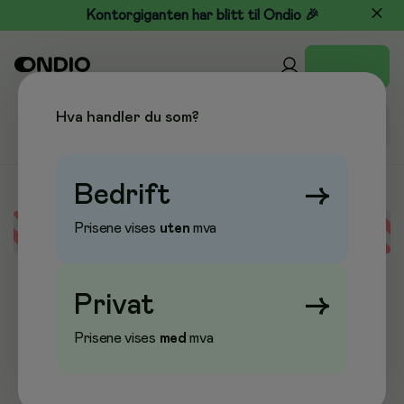
Kontorgiganten har blitt til Ondio 🎉
Hva handler du som?
Bedrift
→
Prisene vises
uten
mva
Error loading data
Privat
→
Prisene vises
med
mva