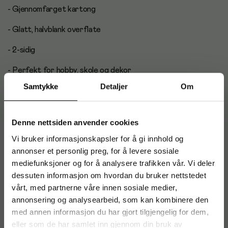
- Gjennomfarget kartong
- Glatt, halvblank overflate
- 2-sidig
- Perfekt for hobby, skole og dekor
Samtykke
Detaljer
Om
- Lett å klippe, rive og forme
- Syrefri
Denne nettsiden anvender cookies
- Vekt: 270 g
Vi bruker informasjonskapsler for å gi innhold og
annonser et personlig preg, for å levere sosiale
- Format: A4
mediefunksjoner og for å analysere trafikken vår. Vi deler
- Antall: 10 stk
dessuten informasjon om hvordan du bruker nettstedet
vårt, med partnerne våre innen sosiale medier,
- Farge: Varmhvit
annonsering og analysearbeid, som kan kombinere den
med annen informasjon du har gjort tilgjengelig for dem,
Antal i förpackning: 10
eller som de har samlet inn gjennom din bruk av