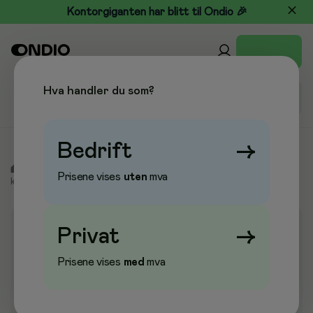
Kontorgiganten har blitt til Ondio 🎉
Hva handler du som?
Bedrift
→
/
Skole & Hobby
/
Formingsprodukter
/
Spesialpapir og
Prisene vises
uten
mva
kartong
/
Plakatkartong
Privat
→
Prisene vises
med
mva