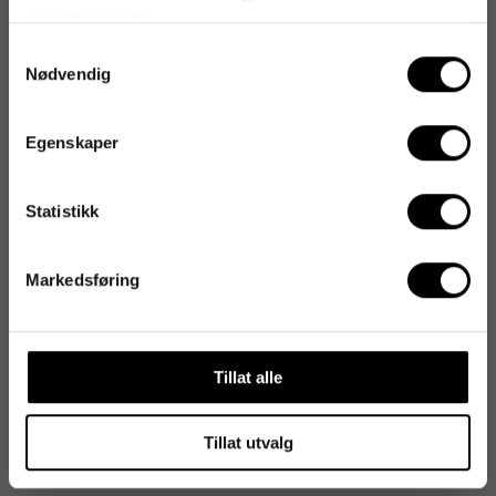
tjenestene deres.
Samtykkevalg
Artikkelnummer
:
309055
Nødvendig
Originalnummer
:
113277
EAN:
5055373126494
Egenskaper
Statistikk
Produktspesifikasjoner
Størrelse
A4
Markedsføring
Farge
Varmhvit
Antall i pakke
10 st
Tillat alle
Vekt per kvadratmeter
270 g/m²
Tillat utvalg