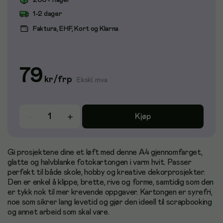
200+ i lager
1-2 dager
Faktura, EHF, Kort og Klarna
79
kr
/
frp
Ekskl. mva
Kjøp
Gi prosjektene dine et løft med denne A4 gjennomfarget,
glatte og halvblanke fotokartongen i varm hvit. Passer
perfekt til både skole, hobby og kreative dekorprosjekter.
Den er enkel å klippe, brette, rive og forme, samtidig som den
er tykk nok til mer krevende oppgaver. Kartongen er syrefri,
noe som sikrer lang levetid og gjør den ideell til scrapbooking
og annet arbeid som skal vare.