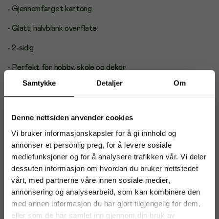
- Gjennomfarget kartong
- Glatt, halvblank overflate
- 2-sidig
- Perfekt for hobby, skole og dekor
Samtykke
Detaljer
Om
- Lett å klippe, rive og forme
- Syrefri
Denne nettsiden anvender cookies
- Vekt: 270 g
Vi bruker informasjonskapsler for å gi innhold og
annonser et personlig preg, for å levere sosiale
- Format: A4
mediefunksjoner og for å analysere trafikken vår. Vi deler
- Antall: 10 stk
dessuten informasjon om hvordan du bruker nettstedet
vårt, med partnerne våre innen sosiale medier,
- Farge: Gull
annonsering og analysearbeid, som kan kombinere den
med annen informasjon du har gjort tilgjengelig for dem,
Antal i förpackning: 10
eller som de har samlet inn gjennom din bruk av