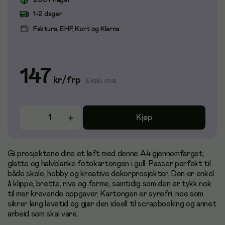
200+ i lager
1-2 dager
Faktura, EHF, Kort og Klarna
147
kr
/
frp
Ekskl. mva
Kjøp
Gi prosjektene dine et løft med denne A4 gjennomfarget,
glatte og halvblanke fotokartongen i gull. Passer perfekt til
både skole, hobby og kreative dekorprosjekter. Den er enkel
å klippe, brette, rive og forme, samtidig som den er tykk nok
til mer krevende oppgaver. Kartongen er syrefri, noe som
sikrer lang levetid og gjør den ideell til scrapbooking og annet
arbeid som skal vare.