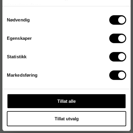
tjenestene deres.
Samtykkevalg
Artikkelnummer
:
309058
Nødvendig
Originalnummer
:
113284
EAN:
5055373126715
Egenskaper
Statistikk
Produktspesifikasjoner
Størrelse
A4
Markedsføring
Farge
Gull
Antall i pakke
10 st
Tillat alle
Vekt per kvadratmeter
270 g/m²
Tillat utvalg