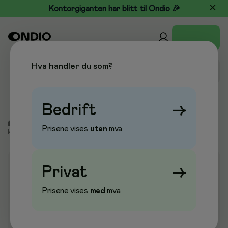
Kontorgiganten har blitt til Ondio 🎉
Hva handler du som?
Bedrift
→
/
Skole & Hobby
/
Formingsprodukter
/
Spesialpapir og
Prisene vises
uten
mva
kartong
/
Plakatkartong
Privat
→
Prisene vises
med
mva