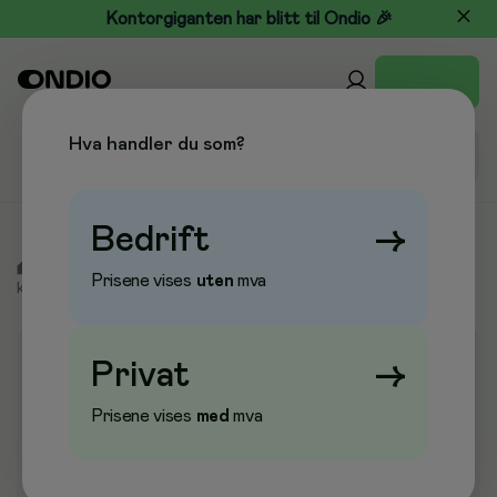
Kontorgiganten har blitt til Ondio 🎉
Hva handler du som?
Bedrift
→
/
Skole & Hobby
/
Formingsprodukter
/
Spesialpapir og
Prisene vises
uten
mva
kartong
/
Plakatkartong
Privat
→
Prisene vises
med
mva