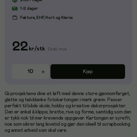
200+ i lager
1-2 dager
Faktura, EHF, Kort og Klarna
22
kr
/
stk
Ekskl. mva
Kjøp
Gi prosjektene dine et løft med denne store gjennomfarget,
glatte og halvblanke fotokartongen i mørk grønn. Passer
perfekt til både skole, hobby og kreative dekorprosjekter.
Den er enkel å klippe, brette, rive og forme, samtidig som den
er tykk nok til mer krevende oppgaver. Kartongen er syrefri,
noe som sikrer lang levetid og gjør den ideell til scrapbooking
og annet arbeid som skal vare.