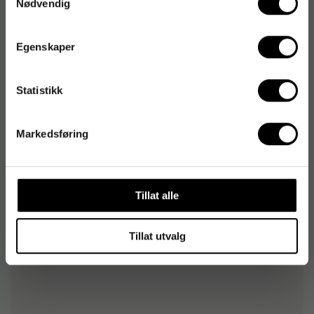
Nødvendig
Originalnummer
:
275710-23
EAN:
5055373109343
Egenskaper
Produktspesifikasjoner
Statistikk
Størrelse
50x70
Markedsføring
Farge
Mørk grønn
Vekt per kvadratmeter
270 g/m²
Tillat alle
Tillat utvalg