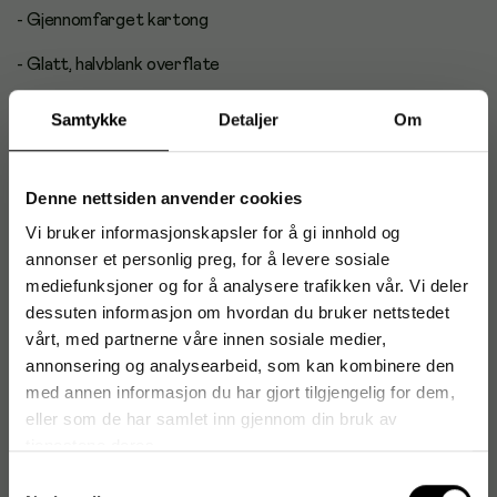
- Gjennomfarget kartong
- Glatt, halvblank overflate
- 2-sidig
Samtykke
Detaljer
Om
- Perfekt for hobby, skole og dekor
Denne nettsiden anvender cookies
- Lett å klippe, rive og forme
Vi bruker informasjonskapsler for å gi innhold og
- Syrefri
annonser et personlig preg, for å levere sosiale
mediefunksjoner og for å analysere trafikken vår. Vi deler
- Vekt: 270 g
dessuten informasjon om hvordan du bruker nettstedet
- Mål (LxB): 50x70 cm
vårt, med partnerne våre innen sosiale medier,
annonsering og analysearbeid, som kan kombinere den
- Farge: Mørk grønn
med annen informasjon du har gjort tilgjengelig for dem,
eller som de har samlet inn gjennom din bruk av
tjenestene deres.
Artikkelnummer
:
308996
Samtykkevalg