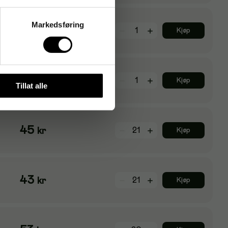
Markedsføring
905
kr
Kjøp
1 013
kr
Kjøp
Tillat alle
45
kr
Kjøp
43
kr
Kjøp