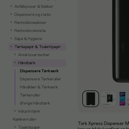
Avfallsposer & Sekker
Dispensere og stativ
Renholdsmaskiner
Renholdsrekvisita
Såpe & Hygiene
Tørkepapir & Toalettpapir
Ansiktsservietter
Håndtørk
Dispensere Tørkeark
Dispensere Tørkeruller
Håndklær & Tørkeark
Tørkeruller
Øvrige Håndtørk
Industritørk
Kjøkkenruller
Tork Xpress Dispenser Mul
Toalettpapir