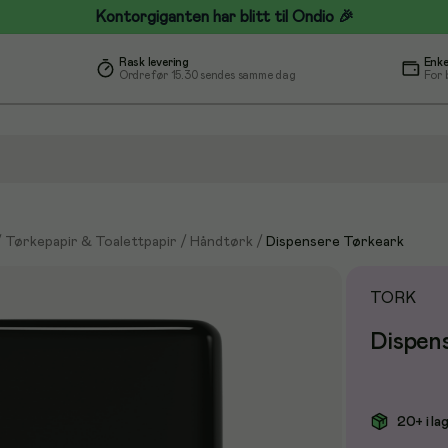
Kontorgiganten har blitt til Ondio 🎉
Rask levering
Enke
Ordre før 15.30 sendes samme dag
For 
/
Tørkepapir & Toalettpapir
/
Håndtørk
/
Dispensere Tørkeark
TORK
Dispen
20+ i la