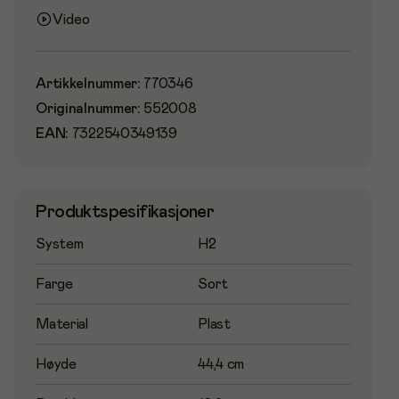
Video
Artikkelnummer
:
770346
Originalnummer
:
552008
EAN:
7322540349139
Produktspesifikasjoner
System
H2
Farge
Sort
Material
Plast
Høyde
44,4 cm