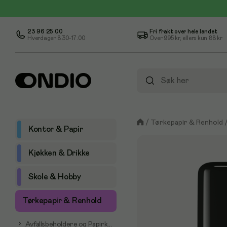
23 96 25 00
Fri frakt over hele landet
Hverdager 8.30-17.00
Over
995 kr
, ellers kun
88 kr
/
Tørkepapir & Renhold
Kontor & Papir
Kjøkken & Drikke
Skole & Hobby
Tørkepapir & Renhold
Avfallsbeholdere og Papirkurver