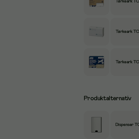
Tørkeark TO
Tørkeark TO
Tørkeark TO
Produktalternativ
Dispenser TO