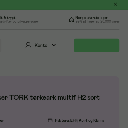
lt & trygt
Norges største lager
bedrifter og privatpersoner
99% på lager av 20.000 varer
Konto
ser TORK tørkeark multif H2 sort
ger
Faktura, EHF, Kort og Klarna