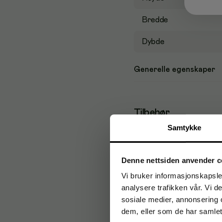
Bredde
Dybde
Generelle egenskaper
Tilbehør
Samtykke
Tørkeark TO
Denne nettsiden anvender c
Vi bruker informasjonskapsler
analysere trafikken vår. Vi 
sosiale medier, annonsering 
Tørkeark TO
dem, eller som de har samlet