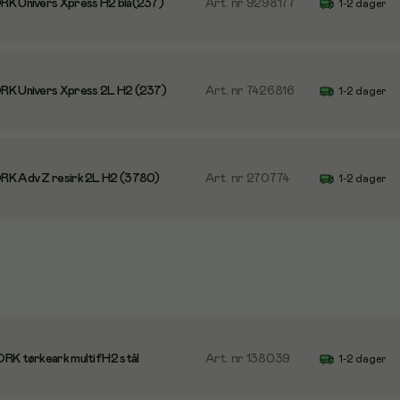
RK Univers Xpress H2 blå(237)
Art. nr
9298177
1-2 dager
RK Univers Xpress 2L H2 (237)
Art. nr
7426816
1-2 dager
RK Adv Z resirk 2L H2 (3780)
Art. nr
270774
1-2 dager
RK tørkeark multif H2 stål
Art. nr
138039
1-2 dager