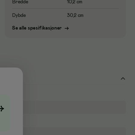
Bredde
10,2 cm
Dybde
30,2 cm
Se alle spesifikasjoner
→
→