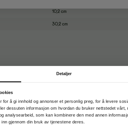
10,2 cm
30,2 cm
Detaljer
RK Premium M myk 2L H2(110)
Art. nr
115335
1-2 dager
ookies
 for å gi innhold og annonser et personlig preg, for å levere sos
deler dessuten informasjon om hvordan du bruker nettstedet vårt,
og analysearbeid, som kan kombinere den med annen informasjon d
RK Adv Z lettopp. 2L H2 (200)
Art. nr
178738
1-2 dager
 inn gjennom din bruk av tjenestene deres.