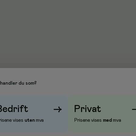
handler du som?
H2
Bedrift
→
Privat
Sort
risene vises
uten
mva
Prisene vises
med
mva
Plast
44,4 cm