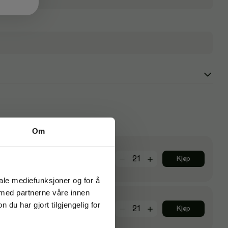
Om
42
kr
Kjøp
iale mediefunksjoner og for å
 med partnerne våre innen
u har gjort tilgjengelig for
55
kr
Kjøp