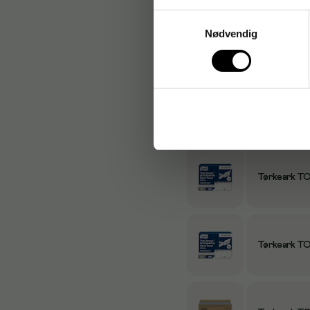
Samtykkevalg
Nødvendig
Tørkeark TO
Tørkeark TO
Tørkeark TO
Tørkeark TO