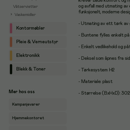
krever både komfort og hy
og avfall med utmating av
Våtservietter
funksjonelt, moderne desig
Vaskemidler
- Utmating av ett tørk av
Kontormøbler
- Buntene fylles enkelt på
Pleie & Verneutstyr
- Enkelt vedlikehold og på
Elektronikk
- Deksel som åpnes fra side
Blekk & Toner
- Tørkesystem H2
- Materiale: plast
Mer hos oss
- Størrelse (BxHxD): 30
Kampanjevarer
Hjemmekontoret