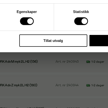
Egenskaper
Statistikk
RK Premium Z myk 2L H2 (3150)
Art. nr
280031
1-2 dager
RK Prem M eks.myk 2L H2(2100)
Art. nr
780930
1-2 dager
Tillat utvalg
RK Adv M myk 2L H2 (136)
Art. nr
240943
1-2 dager
RK Adv Z myk 2L H2 (180)
Art. nr
240944
1-2 dager