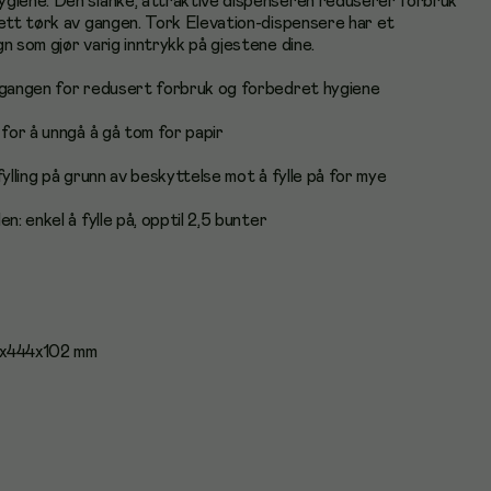
giene. Den slanke, attraktive dispenseren reduserer forbruk
 ett tørk av gangen. Tork Elevation-dispensere har et
n som gjør varig inntrykk på gjestene dine.
 gangen for redusert forbruk og forbedret hygiene
 for å unngå å gå tom for papir
fylling på grunn av beskyttelse mot å fylle på for mye
n: enkel å fylle på, opptil 2,5 bunter
2x444x102 mm