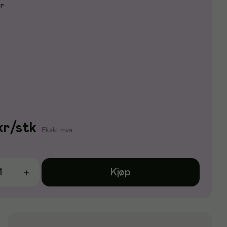
er
kr
/
stk
Ekskl. mva
Kjøp