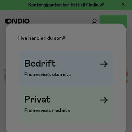
Kontorgiganten har blitt til Ondio 🎉
Hva handler du som?
Bedrift
→
Prisene vises
uten
mva
Error loading data
Privat
→
Prisene vises
med
mva