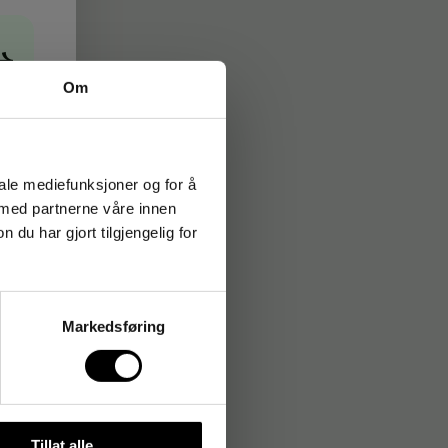
→
Om
iale mediefunksjoner og for å
 med partnerne våre innen
u har gjort tilgjengelig for
Markedsføring
Tillat alle