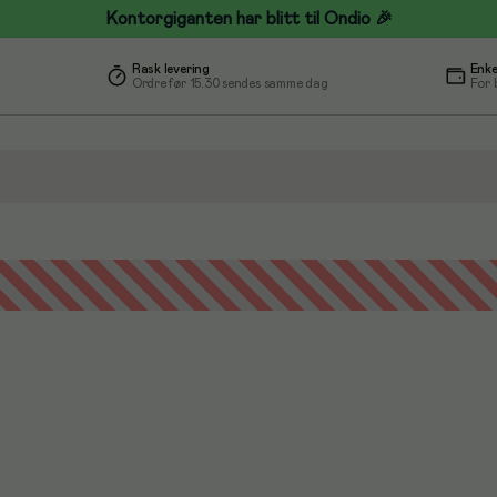
Kontorgiganten har blitt til Ondio 🎉
Rask levering
Enke
Ordre før 15.30 sendes samme dag
For 