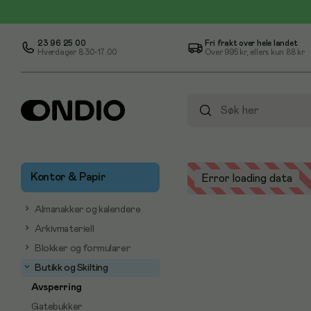
23 96 25 00
Fri frakt over hele landet
Hverdager 8.30-17.00
Over
995 kr
, ellers kun
88 kr
Kontor & Papir
Error loading data
Almanakker og kalendere
Arkivmateriell
Blokker og formularer
Butikk og Skilting
Avsperring
Gatebukker