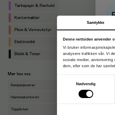
Tørkepapir & Renhold
Kontormøbler
Samtykke
P
Pleie & Verneutstyr
Denne nettsiden anvender c
Elektronikk
Vi bruker informasjonskapsler
analysere trafikken vår. Vi 
Blekk & Toner
sosiale medier, annonsering 
dem, eller som de har samlet
Mer hos oss
Samtykkevalg
Nødvendig
Kampanjevarer
Hjemmekontoret
Topplisten