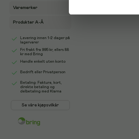
Varemerker
Produkter A-Å
Levering innen 1-2 dager på
lagervarer
Fri frakt fra
995 kr
, ellers
88
kr
med Bring
Handle enkelt uten konto
Bedrift eller Privatperson
Betaling: Faktura, kort,
direkte betaling og
delbetaling med Klarna
Se våre kjøpsvilkår