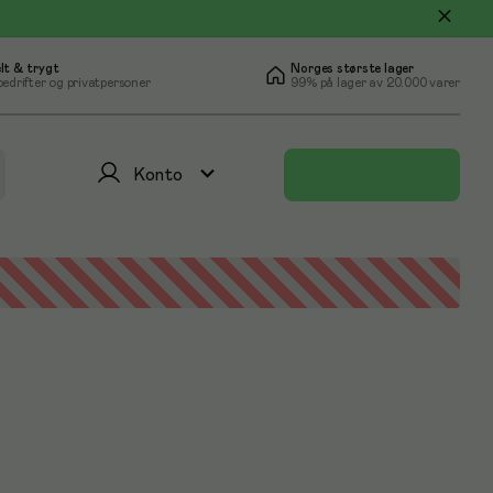
lt & trygt
Norges største lager
bedrifter og privatpersoner
99% på lager av 20.000 varer
Konto