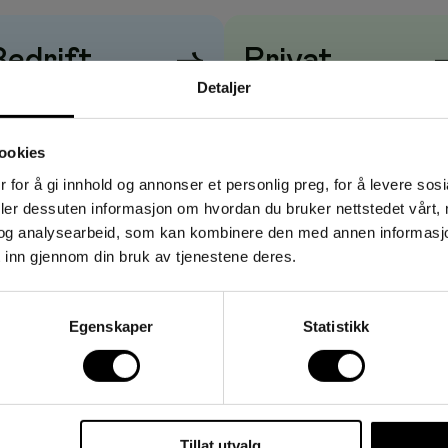
Bedrift
→
Privat
Detaljer
risene vises
uten
mva
Prisene vises
med
mva
ookies
 for å gi innhold og annonser et personlig preg, for å levere sos
deler dessuten informasjon om hvordan du bruker nettstedet vårt,
og analysearbeid, som kan kombinere den med annen informasjon d
 inn gjennom din bruk av tjenestene deres.
Egenskaper
Statistikk
Tillat utvalg